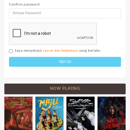
Confirm password
Saya menyetujui
syarat dan ketentuan
yang berlaku
Sign Up
NOW PLAYING