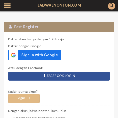
JADWALNONTON.COM
Fast Register
Daftar akun hanya dengan 1 klik saja
Daftar dengan Google
Atau dengan Facebook
FACEBOOK LOGIN
Sudah punya akun?
Login
Dengan akun jadwalnonton, kamu bisa :