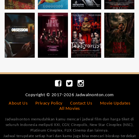
Copyright © 2017-2026 Jadwalnonton.com
About Us
Privacy Policy
Contact Us
Movie Updates
All Movies
Jadwalnonton memudahkan kamu mencari jadwal film dan harga tiket di
seluruh Indonesia meliputi XXI, CGV, Cinepolis, New Star Cineplex (NSC),
Platinum Cineplex, FLIX Cinema dan lainnya.
Jadwal terupdate setiap hari dan kamu juga bisa mencari bioskop terdekat