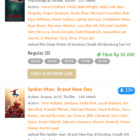
Psychological Thriller, Surviv - 107 Menit
Actors :
Aaron Eckhart
,
Molly Belle Wright
,
Kelly Gale
,
Ben
Kingsley
,
Angus Sampson
,
Rosie Zhao
,
Richard Crouchley
,
Rob
Kipa-Williams
,
Mark Hadlow
,
Lakota Johnson
,
Madeleine West
,
Ryan Bown
,
Rarmian Newton
,
Lucy Barrett
,
Michael Cardelle
,
John De Luca
,
Sonia Dorado
,
Kate Fitzpatrick
,
Jacqueline Lee
Geurts
,
Li Wenhan
,
Tony Zhou
,
Priya Jain
Jadwal film Deep Water di bioskop Ciwalk XXI Bandung hari ini
Regular 2D
Tiket Rp 50.000
12:45
14:50
16:55
19:00
21:05
LIHAT DI BIOSKOP LAIN
Spider-Man: Brand New Day
13+
Action, Drama, Sci-fi, Thriller - 145 Menit
Actors :
Tom Holland
,
Zendaya
,
Sadie Sink
,
Jacob Batalon
,
Jon
Bernthal
,
Tramell Tillman
,
Michael Mando
,
Mark Ruffalo
,
Zarra
Kaahn
,
Jamaal Burcher
,
Ian Chance
,
Billy Clements
,
Liza Colón-
Zayas
,
Eman Esfandi
,
Zabryna Guevara
,
Marvin Jones III
,
Vivien
Keene
,
Kurtis Lowe
Jadwal film Spider-man: Brand New Day di bioskop Ciwalk XXI