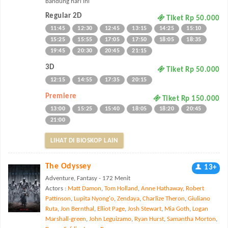
Bandung hari ini
Regular 2D
Tiket Rp 50.000
11:45
12:30
12:45
13:15
14:25
15:10
15:25
15:55
17:05
17:50
18:05
18:35
19:45
20:30
20:45
21:15
3D
Tiket Rp 50.000
12:15
14:55
17:35
20:15
Premiere
Tiket Rp 150.000
13:00
15:25
15:40
18:05
18:20
20:45
21:00
LIHAT DI BIOSKOP LAIN
The Odyssey
13+
Adventure, Fantasy - 172 Menit
Actors :
Matt Damon
,
Tom Holland
,
Anne Hathaway
,
Robert
Pattinson
,
Lupita Nyong'o
,
Zendaya
,
Charlize Theron
,
Giuliano
Ruta
,
Jon Bernthal
,
Elliot Page
,
Josh Stewart
,
Mia Goth
,
Logan
Marshall-green
,
John Leguizamo
,
Ryan Hurst
,
Samantha Morton
,