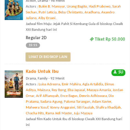
Action, Drama - 98 Menit
Actors :
Bukie B. Mansyur
,
Unang Bagito
,
Hadi Prabowo
,
Sarah
Sechan
,
Putri Leticia
,
Beby Christanto
,
Aradhana
,
Axandro
Juliano
,
Alby Ersani.
Jadwal film Maju: Jejak Pahit Si Kembang Gula di bioskop Ciwalk
XXI Bandung hari ini
Regular 2D
Tiket Rp 50.000
15:15
LIHAT DI BIOSKOP LAIN
Kado Untuk Ibu
SU
Drama, Family - 92 Menit
Actors :
Luisa Adreena
,
Emir Mahira
,
Agla Artalidia
,
Dimas
Aditya
,
Maizura
,
Rey Bong
,
Elsa Japasal
,
Mazaya Amania
,
Jordan
Omar
,
Arif Alfiansyah
,
Ence Bagus
,
Dennis Adhiswara
,
Dio
Pratama
,
Sadana Agung
,
Paloma Turangan
,
Adam Xavier
,
Maheera Yusuf
,
Vonny Anggraini
,
Siti Fauziah
,
Shafira Khadijah
,
Chacha Hits
,
Rama Jedi Master
,
Juju Mazaya
Jadwal film Kado Untuk Ibu di bioskop Ciwalk XXI Bandung hari
ini