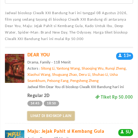
Jadwal bioskop Ciwalk XXI Bandung
hari ini tanggal 08 Agustus 2026,
film yang sedang tayang di bioskop Ciwalk XXI Bandung di antaranya
Dear You, Maju: Jejak Pahit si Kembang Gula, Kado Untuk Ibu, Deep
Water, Spider-Man: Brand New Day, The Odyssey. Harga tiket bioskop
Ciwalk XXI Bandung hari ini mulai Rp 50.000
DEAR YOU
13+
Drama, Family - 118 Menit
Actors :
Sitong Li
,
Yantong Wang
,
Shaoqing Wu
,
Runqi Zheng
,
Xiaohui Wang
,
Shuguang Zhao
,
Deru Li
,
Shuhao Li
,
Usha
Seamkhum
,
Peisong Fang
,
Pengsheng Zheng
Jadwal film Dear You di bioskop Ciwalk XXI Bandung hari ini
Regular 2D
Tiket Rp 50.000
14:45
18:50
LIHAT DI BIOSKOP LAIN
Maju: Jejak Pahit si Kembang Gula
SU