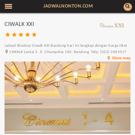
JADWALNONTON.COM
CIWALK XXI
Jadwal Bioskop Ciwalk XXI Bandung hari ini lengkap dengan harga tiket
CIWALK Lantai 2. Jl. Cihampelas 160. Bandung. Telp. (022) 2061017
Show map