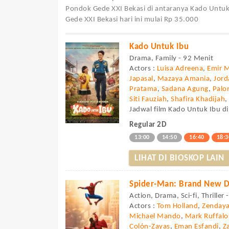
Pondok Gede XXI Bekasi di antaranya Kado Untuk
Gede XXI Bekasi hari ini mulai Rp 35.000
Kado Untuk Ibu
Drama, Family - 92 Menit
Actors :
Luisa Adreena
,
Emir 
Japasal
,
Mazaya Amania
,
Jor
Pratama
,
Sadana Agung
,
Palo
Siti Fauziah
,
Shafira Khadijah
Jadwal film Kado Untuk Ibu di
Regular 2D
13:00
14:50
16:40
18:3
LIHAT DI BIOSKOP LAIN
Spider-Man: Brand New 
Action, Drama, Sci-fi, Thriller
Actors :
Tom Holland
,
Zenday
Michael Mando
,
Mark Ruffalo
Colón-Zayas
,
Eman Esfandi
,
Z