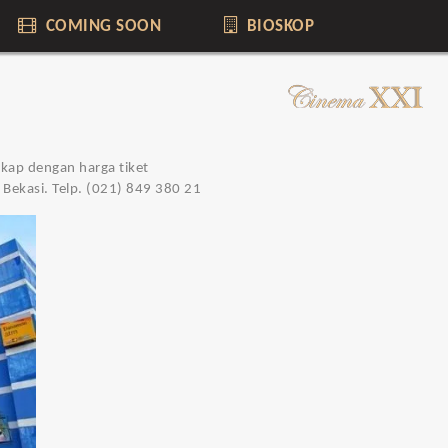
COMING SOON
BIOSKOP
gkap dengan harga tiket
 Bekasi. Telp. (021) 849 380 21