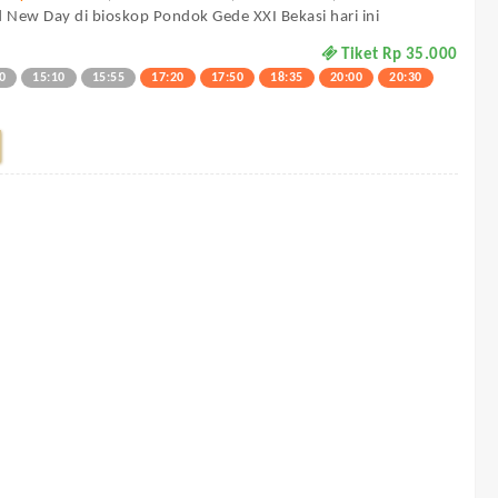
 New Day di bioskop Pondok Gede XXI Bekasi hari ini
Tiket Rp 35.000
0
15:10
15:55
17:20
17:50
18:35
20:00
20:30