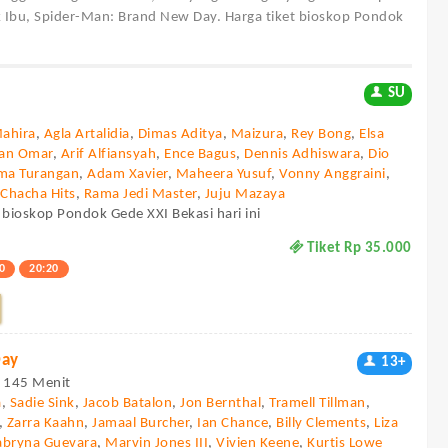
 Ibu, Spider-Man: Brand New Day. Harga tiket bioskop Pondok
SU
Mahira
,
Agla Artalidia
,
Dimas Aditya
,
Maizura
,
Rey Bong
,
Elsa
dan Omar
,
Arif Alfiansyah
,
Ence Bagus
,
Dennis Adhiswara
,
Dio
ma Turangan
,
Adam Xavier
,
Maheera Yusuf
,
Vonny Anggraini
,
,
Chacha Hits
,
Rama Jedi Master
,
Juju Mazaya
 bioskop Pondok Gede XXI Bekasi hari ini
Tiket Rp 35.000
0
20:20
Day
13+
 - 145 Menit
a
,
Sadie Sink
,
Jacob Batalon
,
Jon Bernthal
,
Tramell Tillman
,
,
Zarra Kaahn
,
Jamaal Burcher
,
Ian Chance
,
Billy Clements
,
Liza
abryna Guevara
,
Marvin Jones III
,
Vivien Keene
,
Kurtis Lowe