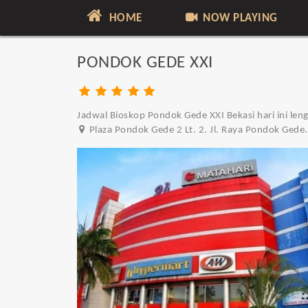
HOME
NOW PLAYING
PONDOK GEDE XXI
Jadwal Bioskop Pondok Gede XXI Bekasi hari ini len
Plaza Pondok Gede 2 Lt. 2. Jl. Raya Pondok Gede.