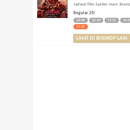
Jadwal film Spider-man: Brand
Regular 2D
12:00
12:30
13:15
14:4
21:15
LIHAT DI BIOSKOP LAIN