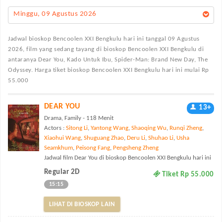
Minggu, 09 Agustus 2026
Jadwal bioskop Bencoolen XXI Bengkulu
hari ini tanggal 09 Agustus
2026, film yang sedang tayang di bioskop Bencoolen XXI Bengkulu di
antaranya Dear You, Kado Untuk Ibu, Spider-Man: Brand New Day, The
Odyssey. Harga tiket bioskop Bencoolen XXI Bengkulu hari ini mulai Rp
55.000
DEAR YOU
13+
Drama, Family - 118 Menit
Actors :
Sitong Li
,
Yantong Wang
,
Shaoqing Wu
,
Runqi Zheng
,
Xiaohui Wang
,
Shuguang Zhao
,
Deru Li
,
Shuhao Li
,
Usha
Seamkhum
,
Peisong Fang
,
Pengsheng Zheng
Jadwal film Dear You di bioskop Bencoolen XXI Bengkulu hari ini
Regular 2D
Tiket Rp 55.000
15:15
LIHAT DI BIOSKOP LAIN