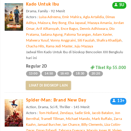
Kado Untuk Ibu
SU
Drama, Family - 92 Menit
Actors :
Luisa Adreena
,
Emir Mahira
,
Agla Artalidia
,
Dimas
Aditya
,
Maizura
,
Rey Bong
,
Elsa Japasal
,
Mazaya Amania
,
Jordan
Omar
,
Arif Alfiansyah
,
Ence Bagus
,
Dennis Adhiswara
,
Dio
Pratama
,
Sadana Agung
,
Paloma Turangan
,
Adam Xavier
,
Maheera Yusuf
,
Vonny Anggraini
,
Siti Fauziah
,
Shafira Khadijah
,
Chacha Hits
,
Rama Jedi Master
,
Juju Mazaya
Jadwal film Kado Untuk Ibu di bioskop Bencoolen XXI Bengkulu
hari ini
Regular 2D
Tiket Rp 55.000
13:00
14:50
16:40
18:30
20:20
LIHAT DI BIOSKOP LAIN
Spider-Man: Brand New Day
13+
Action, Drama, Sci-fi, Thriller - 145 Menit
Actors :
Tom Holland
,
Zendaya
,
Sadie Sink
,
Jacob Batalon
,
Jon
Bernthal
,
Tramell Tillman
,
Michael Mando
,
Mark Ruffalo
,
Zarra
Kaahn
,
Jamaal Burcher
,
Ian Chance
,
Billy Clements
,
Liza Colón-
Zayas
,
Eman Esfandi
,
Zabryna Guevara
,
Marvin Jones III
,
Vivien