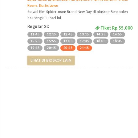
Keene
,
Kurtis Lowe
Jadwal film Spider-man: Brand New Day di bioskop Bencoolen
XXI Bengkulu hari ini
Regular 2D
Tiket Rp 55.000
11:45
12:15
12:45
13:15
14:25
14:55
15:25
15:55
17:05
17:35
18:05
18:35
19:45
20:15
20:45
21:15
LIHAT DI BIOSKOP LAIN