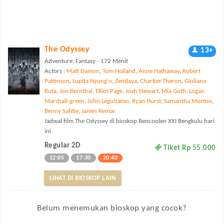
The Odyssey
13+
Adventure, Fantasy - 172 Menit
Actors :
Matt Damon
,
Tom Holland
,
Anne Hathaway
,
Robert
Pattinson
,
Lupita Nyong'o
,
Zendaya
,
Charlize Theron
,
Giuliano
Ruta
,
Jon Bernthal
,
Elliot Page
,
Josh Stewart
,
Mia Goth
,
Logan
Marshall-green
,
John Leguizamo
,
Ryan Hurst
,
Samantha Morton
,
Benny Safdie
,
James Remar
Jadwal film The Odyssey di bioskop Bencoolen XXI Bengkulu hari
ini
Regular 2D
Tiket Rp 55.000
12:05
17:30
20:40
LIHAT DI BIOSKOP LAIN
Belum menemukan bioskop yang cocok?