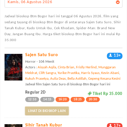
Kamis, 06 Agustus 2026
Jadwal bioskop Btm Bogor
hari ini tanggal 06 Agustus 2026, film yang
sedang tayang di bioskop Btm Bogor di antaranya Sajen Satu Suro, Sihir
Tanah Kubur, Kado Untuk Ibu, Cek Khodam, Spider-Man: Brand New
Day, Jangan Buang Ibu. Harga tiket bioskop Btm Bogor hari ini mulai Rp
35.000
Sajen Satu Suro
13+
Horror - 106 Menit
Actors :
Aisyah Aqila
,
Cinta Brian
,
Frislly Herlind
,
Munggaran
Meldrat
,
Clift Sangra
,
Yurike Prastika
,
Harris Syaus
,
Kevin Abani
,
Kukuh Prasetya
,
Aulia Deas
,
Bella Astillah
,
Gepeng Kesana Kesini
Jadwal film Sajen Satu Suro di bioskop Btm Bogor hari ini
Regular 2D
Tiket Rp 35.000
12:10
14:15
16:20
18:25
20:30
LIHAT DI BIOSKOP LAIN
Sihir Tanah Kubur
17+