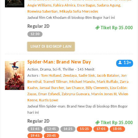
Angie Williams
,
Fahira Almira
,
Ence Bagus
,
Sadana Agung
,
Roewina Sahertian
,
Mikayla Sofia Mercedes
Jadwal film Cek Khodam di bioskop Btm Bogor hari ini
Regular 2D
Tiket Rp 35.000
12:30
LIHAT DI BIOSKOP LAIN
Spider-Man: Brand New Day
13+
Action, Drama, Sci-fi, Thriller - 145 Menit
Actors :
Tom Holland
,
Zendaya
,
Sadie Sink
,
Jacob Batalon
,
Jon
Bernthal
,
Tramell Tillman
,
Michael Mando
,
Mark Ruffalo
,
Zarra
Kaahn
,
Jamaal Burcher
,
Ian Chance
,
Billy Clements
,
Liza Colón-
Zayas
,
Eman Esfandi
,
Zabryna Guevara
,
Marvin Jones III
,
Vivien
Keene
,
Kurtis Lowe
Jadwal film Spider-man: Brand New Day di bioskop Btm Bogor
hari ini
Regular 2D
Tiket Rp 35.000
11:45
12:45
14:25
15:25
17:05
18:05
19:45
20:45