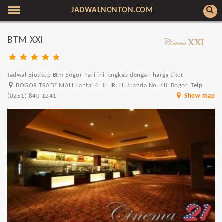
JADWALNONTON.COM
BTM XXI
Jadwal Bioskop Btm Bogor hari ini lengkap dengan harga tiket
BOGOR TRADE MALL Lantai 4. JL. IR. H. Juanda No. 68. Bogor. Telp.
(0251) 840 1241
Show map