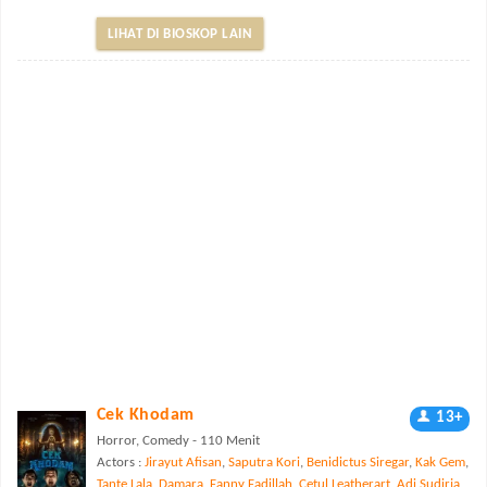
LIHAT DI BIOSKOP LAIN
Cek Khodam
13+
Horror, Comedy - 110 Menit
Actors :
Jirayut Afisan
,
Saputra Kori
,
Benidictus Siregar
,
Kak Gem
,
Tante Lala
,
Damara
,
Fanny Fadillah
,
Cetul Leatherart
,
Adi Sudirja
,