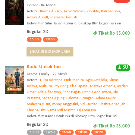
Horror - 86 Menit
Actors :
Kiesha Alvaro
,
Ariyo Wahab
,
Revaldo
,
Rafi Sanjaya
,
Adzwa Aurell
,
Shareefa Daanish
Jadwal film Sihir Tanah Kubur di bioskop Btm Bogor hari ini
Regular 2D
Tiket Rp 35.000
16:50
20:50
LIHAT DI BIOSKOP LAIN
Kado Untuk Ibu
SU
Drama, Family - 92 Menit
Actors :
Luisa Adreena
,
Emir Mahira
,
Agla Artalidia
,
Dimas
Aditya
,
Maizura
,
Rey Bong
,
Elsa Japasal
,
Mazaya Amania
,
Jordan
Omar
,
Arif Alfiansyah
,
Ence Bagus
,
Dennis Adhiswara
,
Dio
Pratama
,
Sadana Agung
,
Paloma Turangan
,
Adam Xavier
,
Maheera Yusuf
,
Vonny Anggraini
,
Siti Fauziah
,
Shafira Khadijah
,
Chacha Hits
,
Rama Jedi Master
,
Juju Mazaya
Jadwal film Kado Untuk Ibu di bioskop Btm Bogor hari ini
Regular 2D
Tiket Rp 35.000
13:00
14:50
16:40
18:30
20:20