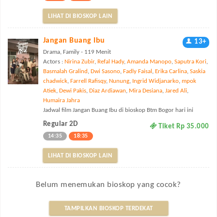
LIHAT DI BIOSKOP LAIN
Jangan Buang Ibu
13+
Drama, Family - 119 Menit
Actors :
Nirina Zubir
,
Refal Hady
,
Amanda Manopo
,
Saputra Kori
,
Basmalah Gralind
,
Dwi Sasono
,
Fadly Faisal
,
Erika Carlina
,
Saskia
chadwick
,
Farrell Rafisqy
,
Nunung
,
Ingrid Widjanarko
,
mpok
Atiek
,
Dewi Pakis
,
Diaz Ardiawan
,
Mira Desiana
,
Jared Ali
,
Humaira Jahra
Jadwal film Jangan Buang Ibu di bioskop Btm Bogor hari ini
Regular 2D
Tiket Rp 35.000
14:35
18:35
LIHAT DI BIOSKOP LAIN
Belum menemukan bioskop yang cocok?
TAMPILKAN BIOSKOP TERDEKAT