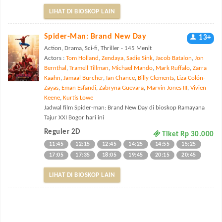
LIHAT DI BIOSKOP LAIN
Spider-Man: Brand New Day
13+
Action, Drama, Sci-fi, Thriller - 145 Menit
Actors :
Tom Holland
,
Zendaya
,
Sadie Sink
,
Jacob Batalon
,
Jon
Bernthal
,
Tramell Tillman
,
Michael Mando
,
Mark Ruffalo
,
Zarra
Kaahn
,
Jamaal Burcher
,
Ian Chance
,
Billy Clements
,
Liza Colón-
Zayas
,
Eman Esfandi
,
Zabryna Guevara
,
Marvin Jones III
,
Vivien
Keene
,
Kurtis Lowe
Jadwal film Spider-man: Brand New Day di bioskop Ramayana
Tajur XXI Bogor hari ini
Reguler 2D
Tiket Rp 30.000
11:45
12:15
12:45
14:25
14:55
15:25
17:05
17:35
18:05
19:45
20:15
20:45
LIHAT DI BIOSKOP LAIN