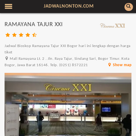
JADWALNONTON.COM
RAMAYANA TAJUR XXI
Jadwal Bioskop Ramayana Tajur XXI Bogor hari ini lengkap dengan harga
tiket
Mall Ramayana Lt. 2 . Jln. Raya Tajur, Sindang Sari, Bogor Timur. Kota
Bogor, Jawa Barat 16146. Telp. (0251) 8572221
Show map