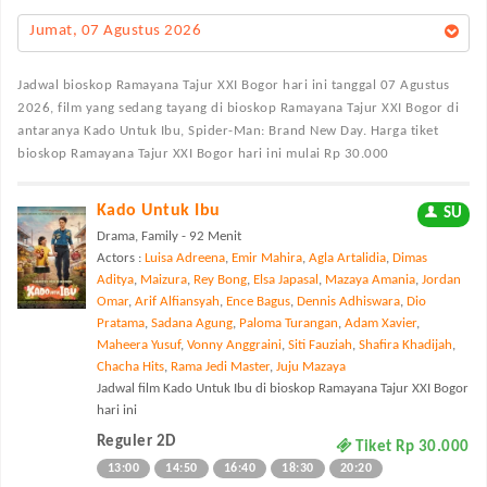
Jumat, 07 Agustus 2026
Jadwal bioskop Ramayana Tajur XXI Bogor
hari ini tanggal 07 Agustus
2026, film yang sedang tayang di bioskop Ramayana Tajur XXI Bogor di
antaranya Kado Untuk Ibu, Spider-Man: Brand New Day. Harga tiket
bioskop Ramayana Tajur XXI Bogor hari ini mulai Rp 30.000
Kado Untuk Ibu
SU
Drama, Family - 92 Menit
Actors :
Luisa Adreena
,
Emir Mahira
,
Agla Artalidia
,
Dimas
Aditya
,
Maizura
,
Rey Bong
,
Elsa Japasal
,
Mazaya Amania
,
Jordan
Omar
,
Arif Alfiansyah
,
Ence Bagus
,
Dennis Adhiswara
,
Dio
Pratama
,
Sadana Agung
,
Paloma Turangan
,
Adam Xavier
,
Maheera Yusuf
,
Vonny Anggraini
,
Siti Fauziah
,
Shafira Khadijah
,
Chacha Hits
,
Rama Jedi Master
,
Juju Mazaya
Jadwal film Kado Untuk Ibu di bioskop Ramayana Tajur XXI Bogor
hari ini
Reguler 2D
Tiket Rp 30.000
13:00
14:50
16:40
18:30
20:20