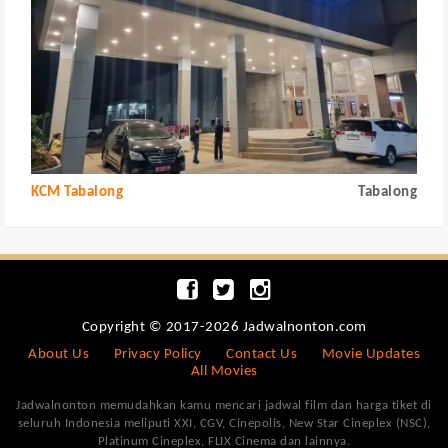
KCM Tabalong
Tabalong
Copyright © 2017-2026 Jadwalnonton.com
About Us
Privacy Policy
Contact Us
Movie Updates
All Movies
Jadwalnonton memudahkan kamu mencari jadwal film dan harga tiket di
seluruh Indonesia meliputi XXI, CGV, Cinepolis, New Star Cineplex (NSC),
Platinum Cineplex, FLIX Cinema dan lainnya.