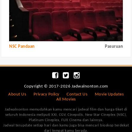
NSC Pandaan
Pasuruan
Copyright © 2017-2026 Jadwalnonton.com
About Us
Privacy Policy
Contact Us
Movie Updates
All Movies
Jadwalnonton memudahkan kamu mencari jadwal film dan harga tiket di
seluruh Indonesia meliputi XXI, CGV, Cinepolis, New Star Cineplex (NSC),
Platinum Cineplex, FLIX Cinema dan lainnya.
Jadwal terupdate setiap hari dan kamu juga bisa mencari bioskop terdekat
dari tempat kamu berada.