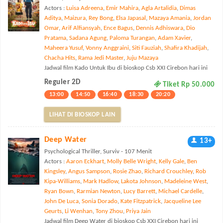
Actors :
Luisa Adreena
,
Emir Mahira
,
Agla Artalidia
,
Dimas
Aditya
,
Maizura
,
Rey Bong
,
Elsa Japasal
,
Mazaya Amania
,
Jordan
Omar
,
Arif Alfiansyah
,
Ence Bagus
,
Dennis Adhiswara
,
Dio
Pratama
,
Sadana Agung
,
Paloma Turangan
,
Adam Xavier
,
Maheera Yusuf
,
Vonny Anggraini
,
Siti Fauziah
,
Shafira Khadijah
,
Chacha Hits
,
Rama Jedi Master
,
Juju Mazaya
Jadwal film Kado Untuk Ibu di bioskop Csb XXI Cirebon hari ini
Reguler 2D
Tiket Rp 50.000
13:00
14:50
16:40
18:30
20:20
LIHAT DI BIOSKOP LAIN
Deep Water
13+
Psychological Thriller, Surviv - 107 Menit
Actors :
Aaron Eckhart
,
Molly Belle Wright
,
Kelly Gale
,
Ben
Kingsley
,
Angus Sampson
,
Rosie Zhao
,
Richard Crouchley
,
Rob
Kipa-Williams
,
Mark Hadlow
,
Lakota Johnson
,
Madeleine West
,
Ryan Bown
,
Rarmian Newton
,
Lucy Barrett
,
Michael Cardelle
,
John De Luca
,
Sonia Dorado
,
Kate Fitzpatrick
,
Jacqueline Lee
Geurts
,
Li Wenhan
,
Tony Zhou
,
Priya Jain
Jadwal film Deep Water di bioskop Csb XXI Cirebon hari ini