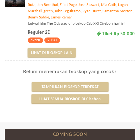
Ruta
,
Jon Bernthal
,
Elliot Page
,
Josh Stewart
,
Mia Goth
,
Logan
Marshall-green
,
John Leguizamo
,
Ryan Hurst
,
Samantha Morton
,
Benny Safdie
,
James Remar
Jadwal film The Odyssey di bioskop Csb XXI Cirebon hari ini
Reguler 2D
Tiket Rp 50.000
17:20
20:30
LIHAT DI BIOSKOP LAIN
Belum menemukan bioskop yang cocok?
TAMPILKAN BIOSKOP TERDEKAT
LIHAT SEMUA BIOSKOP DI Cirebon
COMING SOON