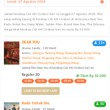
Jumat, 07 Agustus 2026
Jadwal bioskop Csb XXI Cirebon
hari ini tanggal 07 Agustus 2026, film
yang sedang tayang di bioskop Csb XXI Cirebon di antaranya Dear You,
Kado Untuk Ibu, Deep Water, Spider-Man: Brand New Day, The Odyssey.
Harga tiket bioskop Csb XXI Cirebon hari ini mulai Rp 50.000
DEAR YOU
13+
Drama, Family - 118 Menit
Actors :
Sitong Li
,
Yantong Wang
,
Shaoqing Wu
,
Runqi Zheng
,
Xiaohui Wang
,
Shuguang Zhao
,
Deru Li
,
Shuhao Li
,
Usha
Seamkhum
,
Peisong Fang
,
Pengsheng Zheng
Jadwal film Dear You di bioskop Csb XXI Cirebon hari ini
Reguler 2D
Tiket Rp 50.000
12:00
14:15
16:30
18:45
21:00
LIHAT DI BIOSKOP LAIN
Kado Untuk Ibu
SU
Drama, Family - 92 Menit