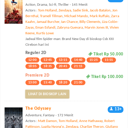
Action, Drama, Sci-fi, Thriller - 145 Menit
Actors :
Tom Holland
,
Zendaya
,
Sadie Sink
,
Jacob Batalon
,
Jon
Bernthal
,
Tramell Tillman
,
Michael Mando
,
Mark Ruffalo
,
Zarra
Kaahn
,
Jamaal Burcher
,
Ian Chance
,
Billy Clements
,
Liza Colón-
Zayas
,
Eman Esfandi
,
Zabryna Guevara
,
Marvin Jones III
,
Vivien
Keene
,
Kurtis Lowe
Jadwal film Spider-man: Brand New Day di bioskop Csb XXI
Cirebon hari ini
Reguler 2D
Tiket Rp 50.000
12:00
12:45
13:15
14:40
15:25
15:55
18:05
18:35
20:45
21:15
Premiere 2D
Tiket Rp 100.000
13:00
15:40
18:20
21:00
LIHAT DI BIOSKOP LAIN
The Odyssey
13+
Adventure, Fantasy - 172 Menit
Actors :
Matt Damon
,
Tom Holland
,
Anne Hathaway
,
Robert
Pattinson
,
Lupita Nyong'o
,
Zendaya
,
Charlize Theron
,
Giuliano