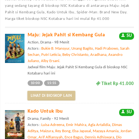
yang sedang tayang di bioskop NSC Kotabaru di antaranya Maju: Jejak
Pahit si Kembang Gula, Kado Untuk Ibu, Spider-Man: Brand New Day.
Harga tiket bioskop NSC Kotabaru hari ini mulai Rp 41.000
Maju: Jejak Pahit si Kembang Gula
SU
Action, Drama - 98 Menit
Actors :
Bukie B. Mansyur
,
Unang Bagito
,
Hadi Prabowo
,
Sarah
Sechan
,
Putri Leticia
,
Beby Christanto
,
Aradhana
,
Axandro
Juliano
,
Alby Ersani.
Jadwal film Maju: Jejak Pahit Si Kembang Gula di bioskop NSC
Kotabaru hari ini
10:00
15:55
Tiket Rp 41.000
LIHAT DI BIOSKOP LAIN
Kado Untuk Ibu
SU
Drama, Family - 92 Menit
Actors :
Luisa Adreena
,
Emir Mahira
,
Agla Artalidia
,
Dimas
Aditya
,
Maizura
,
Rey Bong
,
Elsa Japasal
,
Mazaya Amania
,
Jordan
Omar
,
Arif Alfiansyah
,
Ence Bagus
,
Dennis Adhiswara
,
Dio