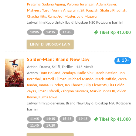
Pratama
,
Sadana Agung
,
Paloma Turangan
,
Adam Xavier
,
Maheera Yusuf
,
Vonny Anggraini
,
Siti Fauziah
,
Shafira Khadijah
,
Chacha Hits
,
Rama Jedi Master
,
Juju Mazaya
Jadwal film Kado Untuk Ibu di bioskop NSC Kotabaru hari ini
10:05
14:15
17:40
Tiket Rp 41.000
LIHAT DI BIOSKOP LAIN
Spider-Man: Brand New Day
13+
Action, Drama, Sci-fi, Thriller - 145 Menit
Actors :
Tom Holland
,
Zendaya
,
Sadie Sink
,
Jacob Batalon
,
Jon
Bernthal
,
Tramell Tillman
,
Michael Mando
,
Mark Ruffalo
,
Zarra
Kaahn
,
Jamaal Burcher
,
Ian Chance
,
Billy Clements
,
Liza Colón-
Zayas
,
Eman Esfandi
,
Zabryna Guevara
,
Marvin Jones III
,
Vivien
Keene
,
Kurtis Lowe
Jadwal film Spider-man: Brand New Day di bioskop NSC Kotabaru
hari ini
11:45
14:15
16:45
19:15
Tiket Rp 41.000
11:45
19:20