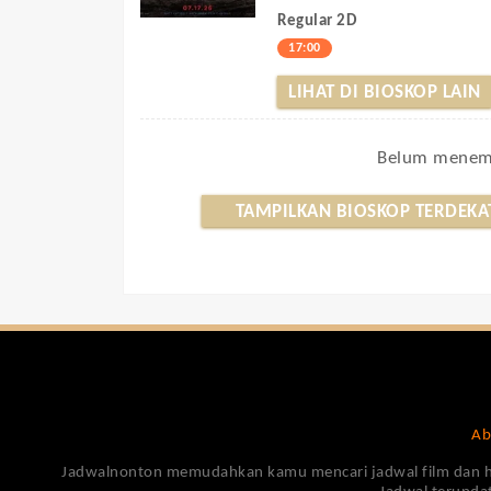
Regular 2D
17:00
LIHAT DI BIOSKOP LAIN
Belum menemu
TAMPILKAN BIOSKOP TERDEKA
Ab
Jadwalnonton memudahkan kamu mencari jadwal film dan harga