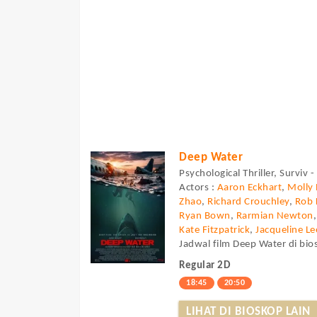
Deep Water
Psychological Thriller, Surviv 
Actors :
Aaron Eckhart
,
Molly 
Zhao
,
Richard Crouchley
,
Rob 
Ryan Bown
,
Rarmian Newton
Kate Fitzpatrick
,
Jacqueline Le
Jadwal film Deep Water di bio
Regular 2D
18:45
20:50
LIHAT DI BIOSKOP LAIN