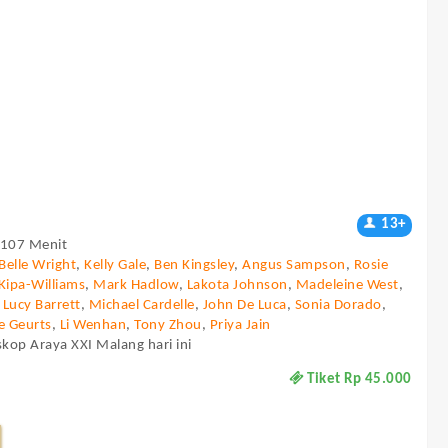
13+
- 107 Menit
Belle Wright
,
Kelly Gale
,
Ben Kingsley
,
Angus Sampson
,
Rosie
Kipa-Williams
,
Mark Hadlow
,
Lakota Johnson
,
Madeleine West
,
,
Lucy Barrett
,
Michael Cardelle
,
John De Luca
,
Sonia Dorado
,
e Geurts
,
Li Wenhan
,
Tony Zhou
,
Priya Jain
skop Araya XXI Malang hari ini
Tiket Rp 45.000