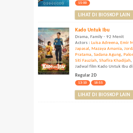
15:00
LIHAT DI BIOSKOP LAIN
Kado Untuk Ibu
Drama, Family - 92 Menit
Actors :
Luisa Adreena
,
Emir 
Japasal
,
Mazaya Amania
,
Jor
Pratama
,
Sadana Agung
,
Palo
Siti Fauziah
,
Shafira Khadijah
Jadwal film Kado Untuk Ibu di
Regular 2D
13:10
16:55
LIHAT DI BIOSKOP LAIN