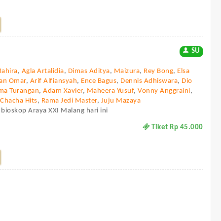
SU
Mahira
,
Agla Artalidia
,
Dimas Aditya
,
Maizura
,
Rey Bong
,
Elsa
dan Omar
,
Arif Alfiansyah
,
Ence Bagus
,
Dennis Adhiswara
,
Dio
ma Turangan
,
Adam Xavier
,
Maheera Yusuf
,
Vonny Anggraini
,
,
Chacha Hits
,
Rama Jedi Master
,
Juju Mazaya
 bioskop Araya XXI Malang hari ini
Tiket Rp 45.000