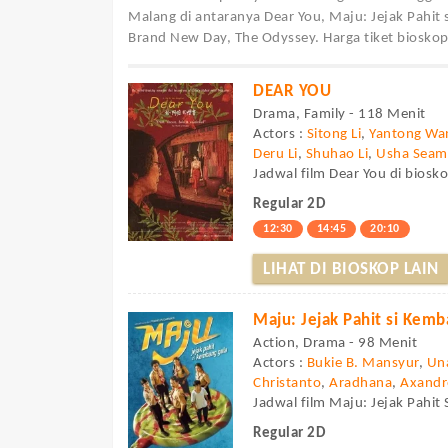
Malang di antaranya Dear You, Maju: Jejak Pahit
Brand New Day, The Odyssey. Harga tiket bioskop
DEAR YOU
Drama, Family - 118 Menit
Actors :
Sitong Li
,
Yantong Wa
Deru Li
,
Shuhao Li
,
Usha Sea
Jadwal film Dear You di biosko
Regular 2D
12:30
14:45
20:10
LIHAT DI BIOSKOP LAIN
Maju: Jejak Pahit si Kem
Action, Drama - 98 Menit
Actors :
Bukie B. Mansyur
,
Un
Christanto
,
Aradhana
,
Axandr
Jadwal film Maju: Jejak Pahit
Regular 2D