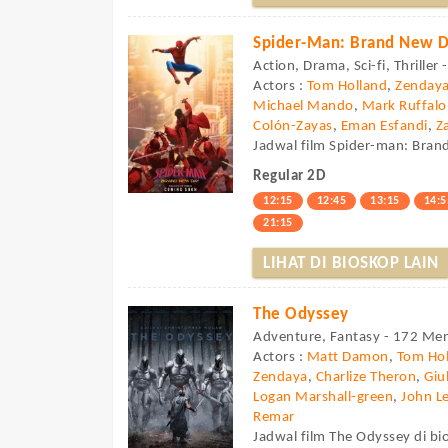
Spider-Man: Brand New 
Action, Drama, Sci-fi, Thriller
Actors :
Tom Holland
,
Zenday
Michael Mando
,
Mark Ruffalo
Colón-Zayas
,
Eman Esfandi
,
Z
Jadwal film Spider-man: Brand
Regular 2D
12:15
12:45
13:15
14:5
21:15
LIHAT DI BIOSKOP LAIN
The Odyssey
Adventure, Fantasy - 172 Men
Actors :
Matt Damon
,
Tom Hol
Zendaya
,
Charlize Theron
,
Giu
Logan Marshall-green
,
John L
Remar
Jadwal film The Odyssey di bi