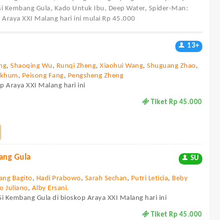
 si Kembang Gula, Kado Untuk Ibu, Deep Water, Spider-Man:
 Araya XXI Malang hari ini mulai Rp 45.000
13+
ng
,
Shaoqing Wu
,
Runqi Zheng
,
Xiaohui Wang
,
Shuguang Zhao
,
mkhum
,
Peisong Fang
,
Pengsheng Zheng
p Araya XXI Malang hari ini
Tiket Rp 45.000
bang Gula
SU
ang Bagito
,
Hadi Prabowo
,
Sarah Sechan
,
Putri Leticia
,
Beby
o Juliano
,
Alby Ersani.
 Si Kembang Gula di bioskop Araya XXI Malang hari ini
Tiket Rp 45.000