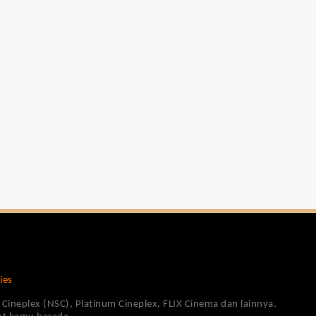
ies
Cineplex (NSC), Platinum Cineplex, FLIX Cinema dan lainnya.