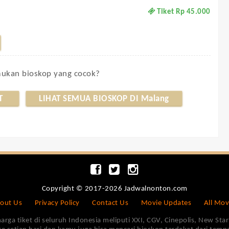
Tiket Rp 45.000
kan bioskop yang cocok?
T
LIHAT SEMUA BIOSKOP DI Malang
Copyright © 2017-2026 Jadwalnonton.com
out Us
Privacy Policy
Contact Us
Movie Updates
All Mov
 tiket di seluruh Indonesia meliputi XXI, CGV, Cinepolis, New Star 