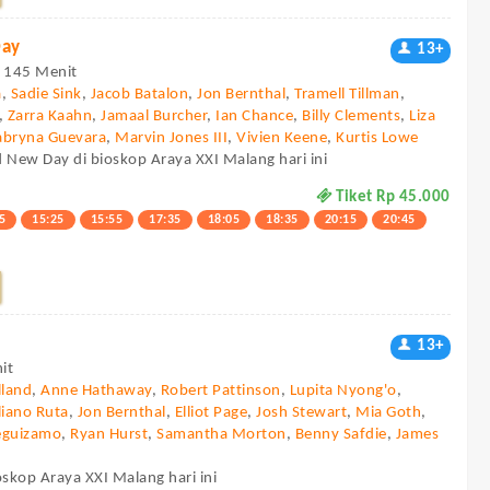
Day
13+
 - 145 Menit
a
,
Sadie Sink
,
Jacob Batalon
,
Jon Bernthal
,
Tramell Tillman
,
,
Zarra Kaahn
,
Jamaal Burcher
,
Ian Chance
,
Billy Clements
,
Liza
abryna Guevara
,
Marvin Jones III
,
Vivien Keene
,
Kurtis Lowe
 New Day di bioskop Araya XXI Malang hari ini
Tiket Rp 45.000
5
15:25
15:55
17:35
18:05
18:35
20:15
20:45
13+
it
land
,
Anne Hathaway
,
Robert Pattinson
,
Lupita Nyong'o
,
liano Ruta
,
Jon Bernthal
,
Elliot Page
,
Josh Stewart
,
Mia Goth
,
eguizamo
,
Ryan Hurst
,
Samantha Morton
,
Benny Safdie
,
James
oskop Araya XXI Malang hari ini