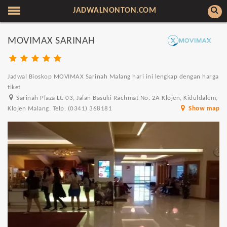
JADWALNONTON.COM
MOVIMAX SARINAH
Jadwal Bioskop MOVIMAX Sarinah Malang hari ini lengkap dengan harga
tiket
Sarinah Plaza Lt. 03, Jalan Basuki Rachmat No. 2A Klojen, Kiduldalem,
Klojen Malang. Telp. (0341) 368181
Show map