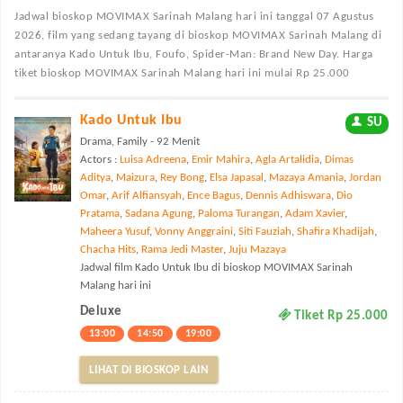
Jadwal bioskop MOVIMAX Sarinah Malang
hari ini tanggal 07 Agustus
2026, film yang sedang tayang di bioskop MOVIMAX Sarinah Malang di
antaranya Kado Untuk Ibu, Foufo, Spider-Man: Brand New Day. Harga
tiket bioskop MOVIMAX Sarinah Malang hari ini mulai Rp 25.000
Kado Untuk Ibu
SU
Drama, Family - 92 Menit
Actors :
Luisa Adreena
,
Emir Mahira
,
Agla Artalidia
,
Dimas
Aditya
,
Maizura
,
Rey Bong
,
Elsa Japasal
,
Mazaya Amania
,
Jordan
Omar
,
Arif Alfiansyah
,
Ence Bagus
,
Dennis Adhiswara
,
Dio
Pratama
,
Sadana Agung
,
Paloma Turangan
,
Adam Xavier
,
Maheera Yusuf
,
Vonny Anggraini
,
Siti Fauziah
,
Shafira Khadijah
,
Chacha Hits
,
Rama Jedi Master
,
Juju Mazaya
Jadwal film Kado Untuk Ibu di bioskop MOVIMAX Sarinah
Malang hari ini
Deluxe
Tiket Rp 25.000
13:00
14:50
19:00
LIHAT DI BIOSKOP LAIN