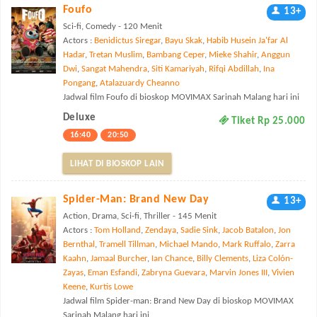
Foufo
13+
Sci-fi, Comedy - 120 Menit
Actors :
Benidictus Siregar
,
Bayu Skak
,
Habib Husein Ja'far Al
Hadar
,
Tretan Muslim
,
Bambang Ceper
,
Mieke Shahir
,
Anggun
Dwi
,
Sangat Mahendra
,
Siti Kamariyah
,
Rifqi Abdillah
,
Ina
Pongang
,
Atalazuardy Cheanno
Jadwal film Foufo di bioskop MOVIMAX Sarinah Malang hari ini
Deluxe
Tiket Rp 25.000
16:40
20:50
LIHAT DI BIOSKOP LAIN
Spider-Man: Brand New Day
13+
Action, Drama, Sci-fi, Thriller - 145 Menit
Actors :
Tom Holland
,
Zendaya
,
Sadie Sink
,
Jacob Batalon
,
Jon
Bernthal
,
Tramell Tillman
,
Michael Mando
,
Mark Ruffalo
,
Zarra
Kaahn
,
Jamaal Burcher
,
Ian Chance
,
Billy Clements
,
Liza Colón-
Zayas
,
Eman Esfandi
,
Zabryna Guevara
,
Marvin Jones III
,
Vivien
Keene
,
Kurtis Lowe
Jadwal film Spider-man: Brand New Day di bioskop MOVIMAX
Sarinah Malang hari ini