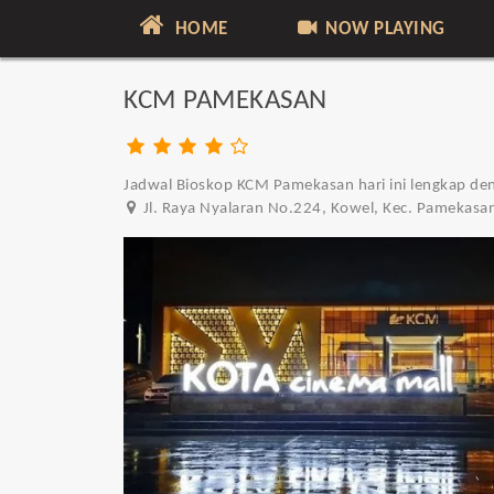
HOME
NOW PLAYING
KCM PAMEKASAN
Jadwal Bioskop KCM Pamekasan hari ini lengkap den
Jl. Raya Nyalaran No.224, Kowel, Kec. Pamekas