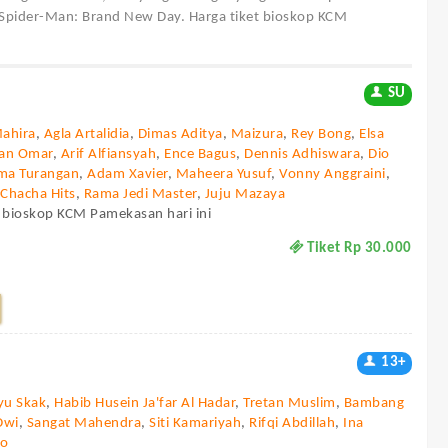
Spider-Man: Brand New Day. Harga tiket bioskop KCM
SU
Mahira
,
Agla Artalidia
,
Dimas Aditya
,
Maizura
,
Rey Bong
,
Elsa
dan Omar
,
Arif Alfiansyah
,
Ence Bagus
,
Dennis Adhiswara
,
Dio
ma Turangan
,
Adam Xavier
,
Maheera Yusuf
,
Vonny Anggraini
,
,
Chacha Hits
,
Rama Jedi Master
,
Juju Mazaya
i bioskop KCM Pamekasan hari ini
Tiket Rp 30.000
13+
yu Skak
,
Habib Husein Ja'far Al Hadar
,
Tretan Muslim
,
Bambang
Dwi
,
Sangat Mahendra
,
Siti Kamariyah
,
Rifqi Abdillah
,
Ina
no