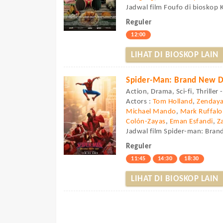
Jadwal film Foufo di bioskop
Reguler
12:00
LIHAT DI BIOSKOP LAIN
Spider-Man: Brand New 
Action, Drama, Sci-fi, Thriller
Actors :
Tom Holland
,
Zenday
Michael Mando
,
Mark Ruffalo
Colón-Zayas
,
Eman Esfandi
,
Z
Jadwal film Spider-man: Bran
Reguler
11:45
14:30
18:30
LIHAT DI BIOSKOP LAIN