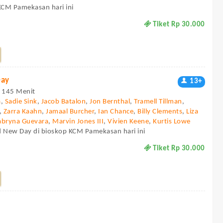
 KCM Pamekasan hari ini
Tiket Rp 30.000
Day
13+
 - 145 Menit
a
,
Sadie Sink
,
Jacob Batalon
,
Jon Bernthal
,
Tramell Tillman
,
,
Zarra Kaahn
,
Jamaal Burcher
,
Ian Chance
,
Billy Clements
,
Liza
abryna Guevara
,
Marvin Jones III
,
Vivien Keene
,
Kurtis Lowe
d New Day di bioskop KCM Pamekasan hari ini
Tiket Rp 30.000