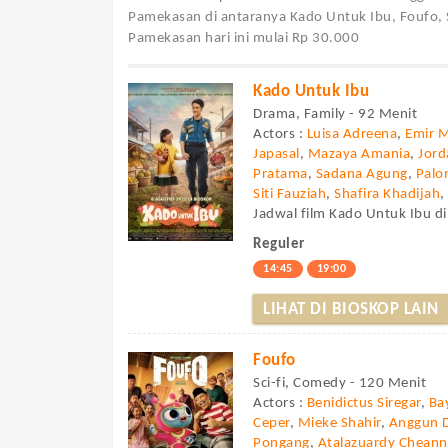
Pamekasan di antaranya Kado Untuk Ibu, Foufo, 
Pamekasan hari ini mulai Rp 30.000
Kado Untuk Ibu
Drama, Family - 92 Menit
Actors :
Luisa Adreena
,
Emir 
Japasal
,
Mazaya Amania
,
Jor
Pratama
,
Sadana Agung
,
Palo
Siti Fauziah
,
Shafira Khadijah
Jadwal film Kado Untuk Ibu d
Reguler
14:45
19:00
LIHAT DI BIOSKOP LAIN
Foufo
Sci-fi, Comedy - 120 Menit
Actors :
Benidictus Siregar
,
Ba
Ceper
,
Mieke Shahir
,
Anggun 
Pongang
,
Atalazuardy Chean