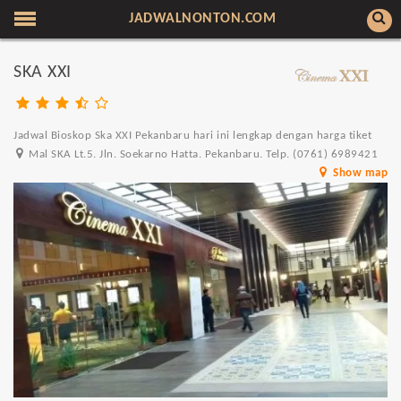
JADWALNONTON.COM
SKA XXI
Jadwal Bioskop Ska XXI Pekanbaru hari ini lengkap dengan harga tiket
Mal SKA Lt.5. Jln. Soekarno Hatta. Pekanbaru. Telp. (0761) 6989421
Show map