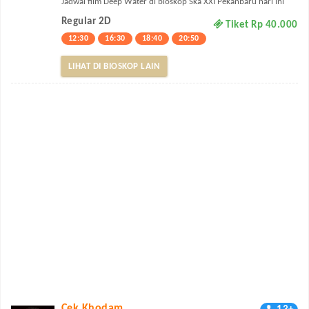
Jadwal film Deep Water di bioskop Ska XXI Pekanbaru hari ini
Regular 2D
Tiket Rp 40.000
12:30
16:30
18:40
20:50
LIHAT DI BIOSKOP LAIN
Cek Khodam