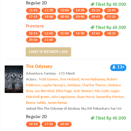
Regular 2D
Tiket Rp 40.000
11:45
12:30
13:00
14:30
15:15
15:45
17:15
18:00
18:30
20:00
20:45
21:15
Premiere
Tiket Rp 60.000
12:15
12:45
15:00
15:30
17:45
18:15
20:30
21:00
LIHAT DI BIOSKOP LAIN
The Odyssey
13+
Adventure, Fantasy - 172 Menit
Actors :
Matt Damon
,
Tom Holland
,
Anne Hathaway
,
Robert
Pattinson
,
Lupita Nyong'o
,
Zendaya
,
Charlize Theron
,
Giuliano
Ruta
,
Jon Bernthal
,
Elliot Page
,
Josh Stewart
,
Mia Goth
,
Logan
Marshall-green
,
John Leguizamo
,
Ryan Hurst
,
Samantha Morton
,
Benny Safdie
,
James Remar
Jadwal film The Odyssey di bioskop Ska XXI Pekanbaru hari ini
Regular 2D
Tiket Rp 40.000
14:10
17:25
20:40