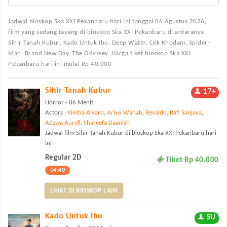
Jadwal bioskop Ska XXI Pekanbaru
hari ini tanggal 06 Agustus 2026,
film yang sedang tayang di bioskop Ska XXI Pekanbaru di antaranya
Sihir Tanah Kubur, Kado Untuk Ibu, Deep Water, Cek Khodam, Spider-
Man: Brand New Day, The Odyssey. Harga tiket bioskop Ska XXI
Pekanbaru hari ini mulai Rp 40.000
Sihir Tanah Kubur
17+
Horror - 86 Menit
Actors :
Kiesha Alvaro
,
Ariyo Wahab
,
Revaldo
,
Rafi Sanjaya
,
Adzwa Aurell
,
Shareefa Daanish
Jadwal film Sihir Tanah Kubur di bioskop Ska XXI Pekanbaru hari
ini
Regular 2D
Tiket Rp 40.000
14:40
LIHAT DI BIOSKOP LAIN
Kado Untuk Ibu
SU