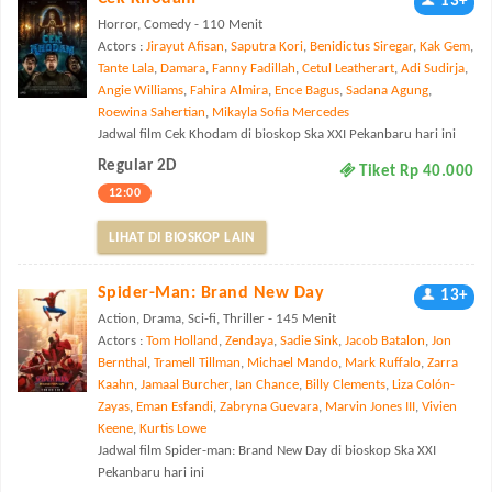
13+
Horror, Comedy - 110 Menit
Actors :
Jirayut Afisan
,
Saputra Kori
,
Benidictus Siregar
,
Kak Gem
,
Tante Lala
,
Damara
,
Fanny Fadillah
,
Cetul Leatherart
,
Adi Sudirja
,
Angie Williams
,
Fahira Almira
,
Ence Bagus
,
Sadana Agung
,
Roewina Sahertian
,
Mikayla Sofia Mercedes
Jadwal film Cek Khodam di bioskop Ska XXI Pekanbaru hari ini
Regular 2D
Tiket Rp 40.000
12:00
LIHAT DI BIOSKOP LAIN
Spider-Man: Brand New Day
13+
Action, Drama, Sci-fi, Thriller - 145 Menit
Actors :
Tom Holland
,
Zendaya
,
Sadie Sink
,
Jacob Batalon
,
Jon
Bernthal
,
Tramell Tillman
,
Michael Mando
,
Mark Ruffalo
,
Zarra
Kaahn
,
Jamaal Burcher
,
Ian Chance
,
Billy Clements
,
Liza Colón-
Zayas
,
Eman Esfandi
,
Zabryna Guevara
,
Marvin Jones III
,
Vivien
Keene
,
Kurtis Lowe
Jadwal film Spider-man: Brand New Day di bioskop Ska XXI
Pekanbaru hari ini