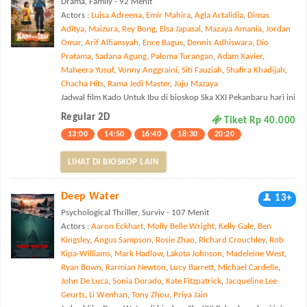
Drama, Family - 92 Menit
Actors :
Luisa Adreena
,
Emir Mahira
,
Agla Artalidia
,
Dimas
Aditya
,
Maizura
,
Rey Bong
,
Elsa Japasal
,
Mazaya Amania
,
Jordan
Omar
,
Arif Alfiansyah
,
Ence Bagus
,
Dennis Adhiswara
,
Dio
Pratama
,
Sadana Agung
,
Paloma Turangan
,
Adam Xavier
,
Maheera Yusuf
,
Vonny Anggraini
,
Siti Fauziah
,
Shafira Khadijah
,
Chacha Hits
,
Rama Jedi Master
,
Juju Mazaya
Jadwal film Kado Untuk Ibu di bioskop Ska XXI Pekanbaru hari ini
Regular 2D
Tiket Rp 40.000
13:00
14:50
16:40
18:30
20:20
LIHAT DI BIOSKOP LAIN
Deep Water
13+
Psychological Thriller, Surviv - 107 Menit
Actors :
Aaron Eckhart
,
Molly Belle Wright
,
Kelly Gale
,
Ben
Kingsley
,
Angus Sampson
,
Rosie Zhao
,
Richard Crouchley
,
Rob
Kipa-Williams
,
Mark Hadlow
,
Lakota Johnson
,
Madeleine West
,
Ryan Bown
,
Rarmian Newton
,
Lucy Barrett
,
Michael Cardelle
,
John De Luca
,
Sonia Dorado
,
Kate Fitzpatrick
,
Jacqueline Lee
Geurts
,
Li Wenhan
,
Tony Zhou
,
Priya Jain