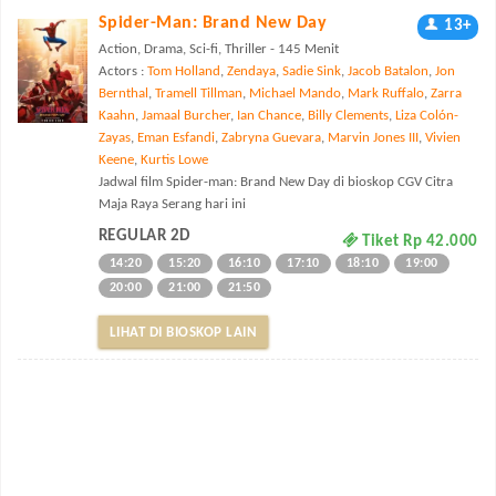
Spider-Man: Brand New Day
13+
Action, Drama, Sci-fi, Thriller - 145 Menit
Actors :
Tom Holland
,
Zendaya
,
Sadie Sink
,
Jacob Batalon
,
Jon
Bernthal
,
Tramell Tillman
,
Michael Mando
,
Mark Ruffalo
,
Zarra
Kaahn
,
Jamaal Burcher
,
Ian Chance
,
Billy Clements
,
Liza Colón-
Zayas
,
Eman Esfandi
,
Zabryna Guevara
,
Marvin Jones III
,
Vivien
Keene
,
Kurtis Lowe
Jadwal film Spider-man: Brand New Day di bioskop CGV Citra
Maja Raya Serang hari ini
REGULAR 2D
Tiket Rp 42.000
14:20
15:20
16:10
17:10
18:10
19:00
20:00
21:00
21:50
LIHAT DI BIOSKOP LAIN