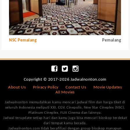
NSC Pemalang
Pemalang
Copyright © 2017-2026 Jadwalnonton.com
About Us
Privacy Policy
Contact Us
Movie Updates
All Movies
Jadwalnonton memudahkan kamu mencari jadwal film dan harga tiket di
seluruh Indonesia meliputi XXI, CGV, Cinepolis, New Star Cineplex (NSC),
Platinum Cineplex, FLIX Cinema dan lainnya.
Jadwal terupdate setiap hari dan kamu juga bisa mencari bioskop terdekat
dari tempat kamu berada.
Jadwalnonton.com tidak berafiliasi dengan group bioskop manapun