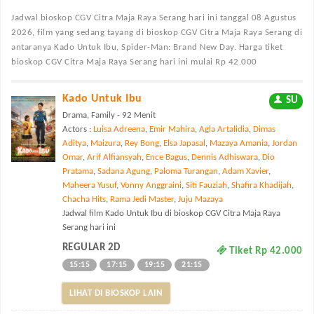
Jadwal bioskop CGV Citra Maja Raya Serang
hari ini tanggal 08 Agustus
2026, film yang sedang tayang di bioskop CGV Citra Maja Raya Serang di
antaranya Kado Untuk Ibu, Spider-Man: Brand New Day. Harga tiket
bioskop CGV Citra Maja Raya Serang hari ini mulai Rp 42.000
Kado Untuk Ibu
SU
Drama, Family - 92 Menit
Actors :
Luisa Adreena
,
Emir Mahira
,
Agla Artalidia
,
Dimas
Aditya
,
Maizura
,
Rey Bong
,
Elsa Japasal
,
Mazaya Amania
,
Jordan
Omar
,
Arif Alfiansyah
,
Ence Bagus
,
Dennis Adhiswara
,
Dio
Pratama
,
Sadana Agung
,
Paloma Turangan
,
Adam Xavier
,
Maheera Yusuf
,
Vonny Anggraini
,
Siti Fauziah
,
Shafira Khadijah
,
Chacha Hits
,
Rama Jedi Master
,
Juju Mazaya
Jadwal film Kado Untuk Ibu di bioskop CGV Citra Maja Raya
Serang hari ini
REGULAR 2D
Tiket Rp 42.000
15:15
17:15
19:15
21:15
LIHAT DI BIOSKOP LAIN