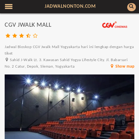
JADWALNONTON.COM
CGV JWALK MALL
Jadwal Bioskop CGV Jwalk Mall Yogyakarta hari ini lengkap dengan harga
tiket
Sahid J-Walk Lt. 3. Kawasan Sahid Yogya Lifestyle City. Jl. Babarsari
No. 2 Catur, Depok, Sleman, Yogyakarta
Show map