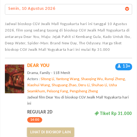
Senin, 10 Agustus 2026
Jadwal bioskop CGV Jwalk Mall Yogyakarta
hari ini tanggal 10 Agustus
2026, film yang sedang tayang di bioskop CGV Jwalk Mall Yogyakarta di
antaranya Dear You, Maju: Jejak Pahit si Kembang Gula, Kado Untuk Ibu,
Deep Water, Spider-Man: Brand New Day, The Odyssey. Harga tiket
bioskop CGV Jwalk Mall Yogyakarta hari ini mulai Rp 31.000
DEAR YOU
13+
Drama, Family - 118 Menit
Actors :
Sitong Li
,
Yantong Wang
,
Shaoqing Wu
,
Runqi Zheng
,
Xiaohui Wang
,
Shuguang Zhao
,
Deru Li
,
Shuhao Li
,
Usha
Seamkhum
,
Peisong Fang
,
Pengsheng Zheng
Jadwal film Dear You di bioskop CGV Jwalk Mall Yogyakarta hari
ini
REGULAR 2D
Tiket Rp 31.000
14:00
LIHAT DI BIOSKOP LAIN