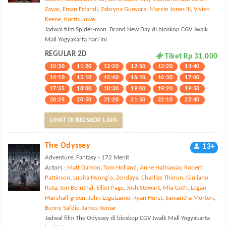
Zayas
,
Eman Esfandi
,
Zabryna Guevara
,
Marvin Jones III
,
Vivien
Keene
,
Kurtis Lowe
Jadwal film Spider-man: Brand New Day di bioskop CGV Jwalk
Mall Yogyakarta hari ini
REGULAR 2D
Tiket Rp 31.000
10:30
11:20
12:20
12:50
13:20
13:40
14:10
15:10
15:40
16:10
16:30
17:00
17:35
18:00
18:30
19:00
19:20
19:50
20:25
20:50
21:20
21:50
22:10
22:40
LIHAT DI BIOSKOP LAIN
The Odyssey
13+
Adventure, Fantasy - 172 Menit
Actors :
Matt Damon
,
Tom Holland
,
Anne Hathaway
,
Robert
Pattinson
,
Lupita Nyong'o
,
Zendaya
,
Charlize Theron
,
Giuliano
Ruta
,
Jon Bernthal
,
Elliot Page
,
Josh Stewart
,
Mia Goth
,
Logan
Marshall-green
,
John Leguizamo
,
Ryan Hurst
,
Samantha Morton
,
Benny Safdie
,
James Remar
Jadwal film The Odyssey di bioskop CGV Jwalk Mall Yogyakarta