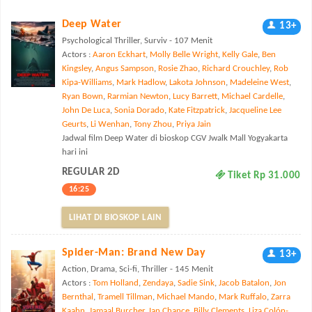
Deep Water
13+
Psychological Thriller, Surviv - 107 Menit
Actors :
Aaron Eckhart
,
Molly Belle Wright
,
Kelly Gale
,
Ben
Kingsley
,
Angus Sampson
,
Rosie Zhao
,
Richard Crouchley
,
Rob
Kipa-Williams
,
Mark Hadlow
,
Lakota Johnson
,
Madeleine West
,
Ryan Bown
,
Rarmian Newton
,
Lucy Barrett
,
Michael Cardelle
,
John De Luca
,
Sonia Dorado
,
Kate Fitzpatrick
,
Jacqueline Lee
Geurts
,
Li Wenhan
,
Tony Zhou
,
Priya Jain
Jadwal film Deep Water di bioskop CGV Jwalk Mall Yogyakarta
hari ini
REGULAR 2D
Tiket Rp 31.000
16:25
LIHAT DI BIOSKOP LAIN
Spider-Man: Brand New Day
13+
Action, Drama, Sci-fi, Thriller - 145 Menit
Actors :
Tom Holland
,
Zendaya
,
Sadie Sink
,
Jacob Batalon
,
Jon
Bernthal
,
Tramell Tillman
,
Michael Mando
,
Mark Ruffalo
,
Zarra
Kaahn
,
Jamaal Burcher
,
Ian Chance
,
Billy Clements
,
Liza Colón-