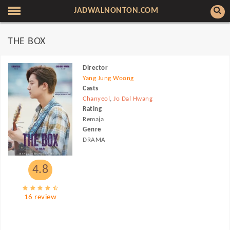
JADWALNONTON.COM
THE BOX
Director
Yang Jung Woong
Casts
Chanyeol
,
Jo Dal Hwang
Rating
Remaja
Genre
DRAMA
4.8
16 review