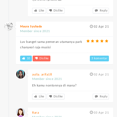
Like
Dislike
Reply
Maura Syuhada
02 Apr 21
Member since 2021
Luv banget sama pemeran utamanya park
chanyeol raja musisi
10
Dislike
3 komentar
aulia. arifa18
02 Apr 21
Member since 2021
Eh kamu nontonnya di mana?
Like
Dislike
Reply
Rara
03 Apr 21