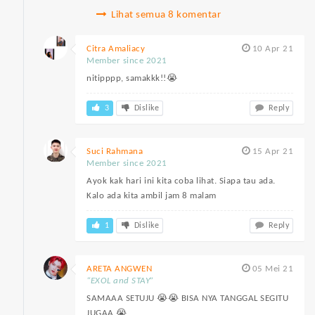
Lihat semua 8 komentar
Citra Amaliacy
10 Apr 21
Member since 2021
nitipppp, samakkk!!😭
3
Dislike
Reply
Suci Rahmana
15 Apr 21
Member since 2021
Ayok kak hari ini kita coba lihat. Siapa tau ada.
Kalo ada kita ambil jam 8 malam
1
Dislike
Reply
ARETA ANGWEN
05 Mei 21
“EXOL and STAY”
SAMAAA SETUJU 😭😭 BISA NYA TANGGAL SEGITU
JUGAA 😭