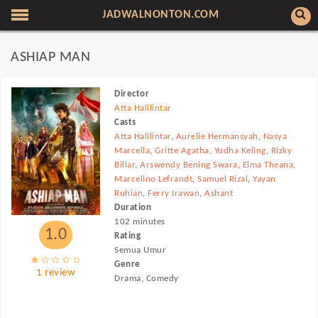
JADWALNONTON.COM
ASHIAP MAN
Director
Atta Halilintar
Casts
Atta Halilintar
,
Aurelie Hermansyah
,
Nasya
Marcella
,
Gritte Agatha
,
Yudha Keling
,
Rizky
Billar
,
Arswendy Bening Swara
,
Elma Theana
,
Marcelino Lefrandt
,
Samuel Rizal
,
Yayan
Ruhian
,
Ferry Irawan
,
Ashant
Duration
102 minutes
1.0
Rating
Semua Umur
Genre
1 review
Drama, Comedy