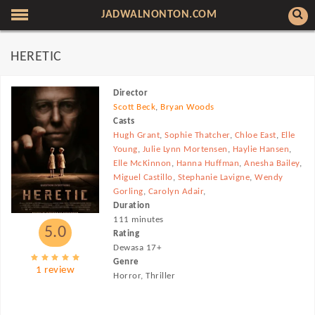
JADWALNONTON.COM
HERETIC
Director
Scott Beck
,
Bryan Woods
Casts
Hugh Grant
,
Sophie Thatcher
,
Chloe East
,
Elle
Young
,
Julie Lynn Mortensen
,
Haylie Hansen
,
Elle McKinnon
,
Hanna Huffman
,
Anesha Bailey
,
Miguel Castillo
,
Stephanie Lavigne
,
Wendy
Gorling
,
Carolyn Adair
,
Duration
111 minutes
5.0
Rating
Dewasa 17+
Genre
1 review
Horror, Thriller