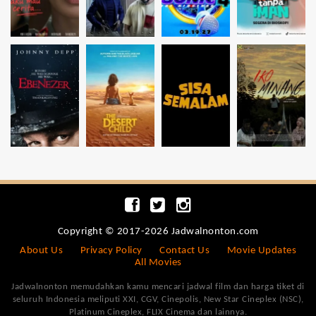
Copyright © 2017-2026 Jadwalnonton.com
About Us
Privacy Policy
Contact Us
Movie Updates
All Movies
Jadwalnonton memudahkan kamu mencari jadwal film dan harga tiket di
seluruh Indonesia meliputi XXI, CGV, Cinepolis, New Star Cineplex (NSC),
Platinum Cineplex, FLIX Cinema dan lainnya.