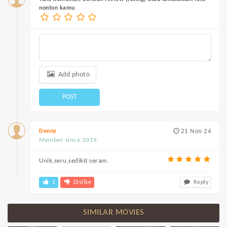
nonton kamu
Add photo
POST
Denny
21 Nov 24
Member since 2019
Unik,seru,sedikit seram.
1
Dislike
Reply
SIMILAR MOVIES