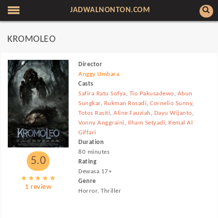
JADWALNONTON.COM
KROMOLEO
Director
Anggy Umbara
Casts
Safira Ratu Sofya
,
Tio Pakusadewo
,
Abun
Sungkar
,
Rukman Rosadi
,
Cornelio Sunny
,
Totos Rasiti
,
Aline Fauziah
,
Dayu Wijanto
,
Vonny Anggraini
,
Ilham Setyadi
,
Kemal Al
Giffari
Duration
80 minutes
5.0
Rating
Dewasa 17+
Genre
1 review
Horror, Thriller