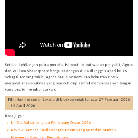
Setelah kehilangan putra mereka, Hamnet, akibat wabah penyakit, Agnes
dan William Shakespeare bergulat dengan duka di Inggris abad ke-16.
Sebagai seorang tabib, Agnes harus menemukan kekuatan untuk
merawat anak-anaknya yang masih hidup sambil memproses kehilangan
yang begitu menghancurkan.
Film
Hamnet
sudah tayang di bioskop sejak tanggal 27 Februari 2026
- 14 April 2026
Baca juga :
Ini Dia Daftar Lengkap Pemenang Oscar 2026
Review Hamnet: Hadir dengan Pesan yang Kuat dan Mampu
Menyentil Sanubari Penontonnya