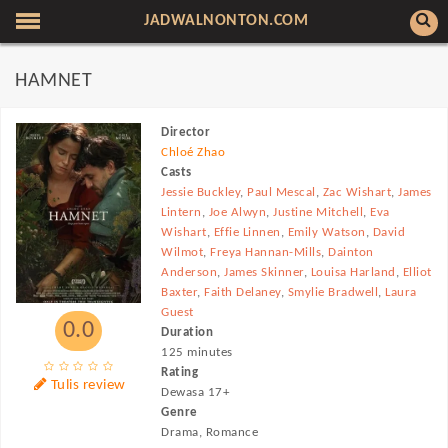
JADWALNONTON.COM
HAMNET
Director
Chloé Zhao
Casts
Jessie Buckley
,
Paul Mescal
,
Zac Wishart
,
James
Lintern
,
Joe Alwyn
,
Justine Mitchell
,
Eva
Wishart
,
Effie Linnen
,
Emily Watson
,
David
Wilmot
,
Freya Hannan-Mills
,
Dainton
Anderson
,
James Skinner
,
Louisa Harland
,
Elliot
Baxter
,
Faith Delaney
,
Smylie Bradwell
,
Laura
Guest
0.0
Duration
125 minutes
Rating
Tulis review
Dewasa 17+
Genre
Drama, Romance