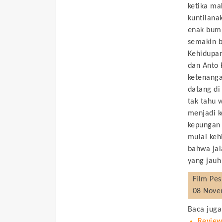
ketika ma
kuntilana
enak bumb
semakin b
Kehidupan
dan Anto 
ketenanga
datang di
tak tahu 
menjadi k
kepungan 
mulai keh
bahwa jal
yang jauh 
Film
Pes
08 Nove
Baca juga
Review