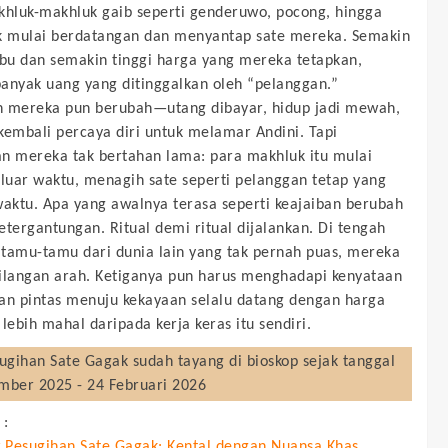
khluk-makhluk gaib seperti genderuwo, pocong, hingga
k mulai berdatangan dan menyantap sate mereka. Semakin
u dan semakin tinggi harga yang mereka tetapkan,
anyak uang yang ditinggalkan oleh “pelanggan.”
 mereka pun berubah—utang dibayar, hidup jadi mewah,
kembali percaya diri untuk melamar Andini. Tapi
n mereka tak bertahan lama: para makhluk itu mulai
 luar waktu, menagih sate seperti pelanggan tetap yang
waktu. Apa yang awalnya terasa seperti keajaiban berubah
etergantungan. Ritual demi ritual dijalankan. Di tengah
tamu-tamu dari dunia lain yang tak pernah puas, mereka
ilangan arah. Ketiganya pun harus menghadapi kenyataan
an pintas menuju kekayaan selalu datang dengan harga
lebih mahal daripada kerja keras itu sendiri.
ugihan Sate Gagak
sudah tayang di bioskop sejak tanggal
mber 2025 - 24 Februari 2026
 :
 Pesugihan Sate Gagak: Kental dengan Nuansa Khas