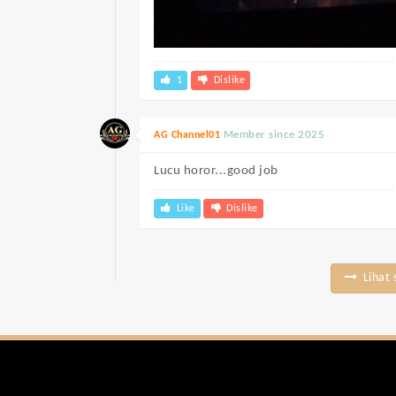
1
Dislike
Member since 2025
AG Channel01
Lucu horor...good job
Like
Dislike
Lihat 