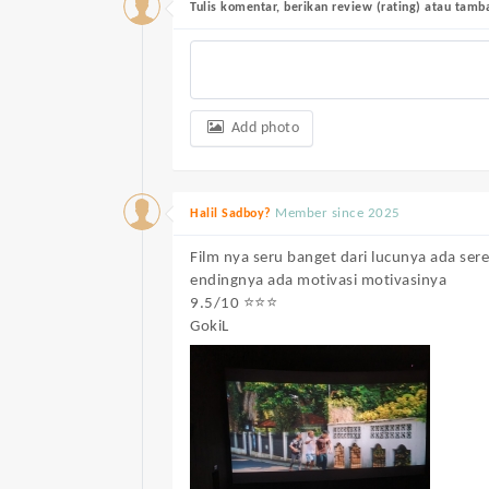
Tulis komentar, berikan review (rating) atau tam
Add photo
Member since 2025
Halil Sadboy?
Film nya seru banget dari lucunya ada sere
endingnya ada motivasi motivasinya
9.5/10 ⭐⭐⭐
GokiL