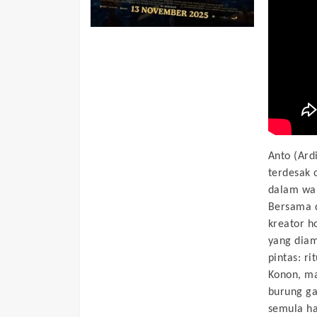
Anto (Ard
terdesak 
dalam wak
Bersama d
kreator h
yang diam
pintas: r
Konon, ma
burung ga
semula ha