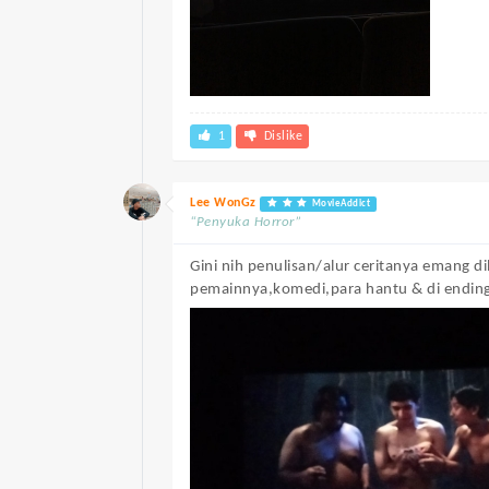
1
Dislike
Lee WonGz
MovieAddict
“Penyuka Horror”
Gini nih penulisan/alur ceritanya emang d
pemainnya,komedi,para hantu & di ending