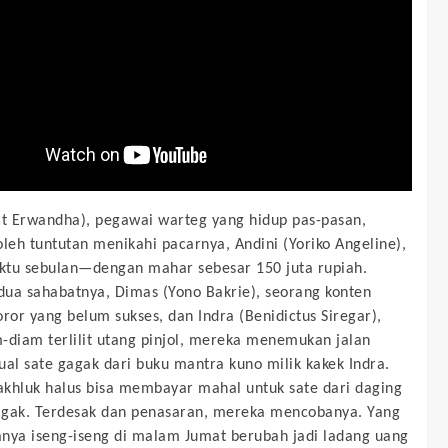
it Erwandha), pegawai warteg yang hidup pas-pasan,
oleh tuntutan menikahi pacarnya, Andini (Yoriko Angeline),
tu sebulan—dengan mahar sebesar 150 juta rupiah.
ua sahabatnya, Dimas (Yono Bakrie), seorang konten
oror yang belum sukses, dan Indra (Benidictus Siregar),
-diam terlilit utang pinjol, mereka menemukan jalan
itual sate gagak dari buku mantra kuno milik kakek Indra.
khluk halus bisa membayar mahal untuk sate dari daging
gak. Terdesak dan penasaran, mereka mencobanya. Yang
nya iseng-iseng di malam Jumat berubah jadi ladang uang