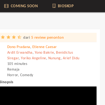
COMING SOON
BIOSKOP
dari
5 review penonton
Dono Pradana
,
Etienne Caesar
Ardit Erwandha
,
Yono Bakrie
,
Benidictus
Siregar
,
Yoriko Angeline
,
Nunung
,
Arief Didu
105 minutes
Remaja
Horror, Comedy
 Sinopsis