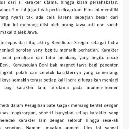
ulus dari si karakter utama, hingga kisah persahabatan.
alam film ini juga tidak perlu diragukan. Film ini memiliki
yang nyaris tak ada cela karena sebagian besar dari
r film ini memang diisi oleh orang Jawa asli dan sudah
emakai dialek Jawa.
erlepas dari itu, akting Benidictus Siregar sebagai Indra
menjadi sorotan yang begitu menarik perhatian. Karakter
aruniai penulisan dan latar belakang yang begitu cocok
Beni. Kemunculan Beni bak magnet tawa bagi penonton
tingkah polah dan celetuk karakternya yang cemerlang.
iknya semakin terasa setiap kali Indra difungsikan menjadi
k' bagi karakter lain, terutama pada momen-momen
medi dalam Pesugihan Sate Gagak memang kental dengan
khas tongkrongan, seperti banyolan setiap karakter yang
meledek karakter lain dengan seloroh hingga sesekali
n spontan. Namun, muatan komedi film ini sangat