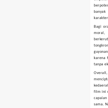
berpote
banyak 
karakter
Bagi or
moral,
berkeru
tongkro
guyonan
karena 
tanpa e
Overal
mencip
kedaera
film ini
capaian
sama. N