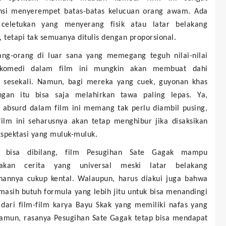
nsi menyerempet batas-batas kelucuan orang awam. Ada
celetukan yang menyerang fisik atau latar belakang
, tetapi tak semuanya ditulis dengan proporsional.
ang-orang di luar sana yang memegang teguh nilai-nilai
 komedi dalam film ini mungkin akan membuat dahi
t sesekali. Namun, bagi mereka yang cuek, guyonan khas
ngan itu bisa saja melahirkan tawa paling lepas. Ya,
 absurd dalam film ini memang tak perlu diambil pusing,
film ini seharusnya akan tetap menghibur jika disaksikan
kspektasi yang muluk-muluk.
l, bisa dibilang, film Pesugihan Sate Gagak mampu
takan cerita yang universal meski latar belakang
hannya cukup kental. Walaupun, harus diakui juga bahwa
 masih butuh formula yang lebih jitu untuk bisa menandingi
 dari film-film karya Bayu Skak yang memiliki nafas yang
amun, rasanya Pesugihan Sate Gagak tetap bisa mendapat