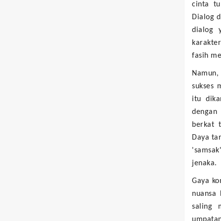
cinta t
Dialog d
dialog 
karakte
fasih m
Namun, t
sukses 
itu dik
dengan 
berkat 
Daya tar
'samsa
jenaka.
Gaya ko
nuansa 
saling 
umpata