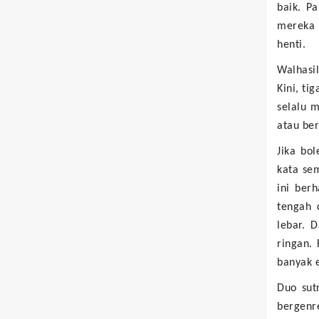
baik. P
mereka 
henti.
Walhasi
Kini, ti
selalu 
atau ber
Jika bo
kata se
ini berh
tengah 
lebar. 
ringan. 
banyak e
Duo sut
bergenr