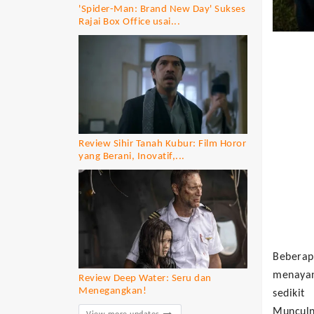
'Spider-Man: Brand New Day' Sukses
Rajai Box Office usai...
Review Sihir Tanah Kubur: Film Horor
yang Berani, Inovatif,...
Beberap
menayang
Review Deep Water: Seru dan
Menegangkan!
sedikit
Munculn