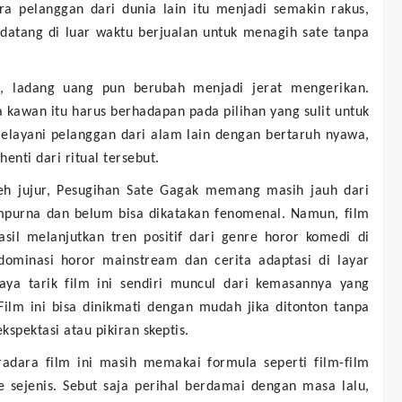
ara pelanggan dari dunia lain itu menjadi semakin rakus,
datang di luar waktu berjualan untuk menagih sate tanpa
l, ladang uang pun berubah menjadi jerat mengerikan.
ga kawan itu harus berhadapan pada pilihan yang sulit untuk
melayani pelanggan dari alam lain dengan bertaruh nyawa,
henti dari ritual tersebut.
leh jujur, Pesugihan Sate Gagak memang masih jauh dari
mpurna dan belum bisa dikatakan fenomenal. Namun, film
asil melanjutkan tren positif dari genre horor komedi di
dominasi horor mainstream dan cerita adaptasi di layar
Daya tarik film ini sendiri muncul dari kemasannya yang
Film ini bisa dinikmati dengan mudah jika ditonton tanpa
kspektasi atau pikiran skeptis.
radara film ini masih memakai formula seperti film-film
e sejenis. Sebut saja perihal berdamai dengan masa lalu,