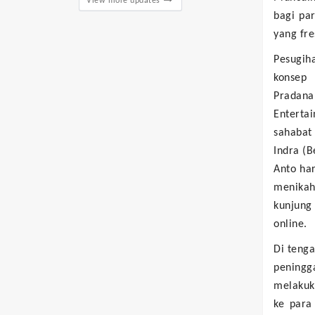
View more updates
bagi pa
yang fre
Pesugih
konsep 
Pradan
Enterta
sahabat
Indra (B
Anto ha
menikah
kunjung
online.
Di teng
peningga
melakuk
ke para