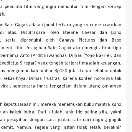
ra pencinta film yang ingin menonton film dengan konsep
sh.
an Sate Gagak adalah judul terbaru yang coba menawarkan
di atas. Disutradarai oleh Etienne Caesar dan Dono
a, serta diproduksi oleh Cahaya Pictures dan Base
inment, film Pesugihan Sate Gagak akan mengisahkan tiga
 bernama Anto (Ardit Erwandha), Dimas (Yono Bakrie), dan
enedictus Siregar) yang tengah terjerat masalah keuangan.
rus mengumpulkan mahar Rp150 juta dalam sebulan untuk
i kekasihnya, Dimas frustrasi karena konten horornya tak
 viral, sementara Indra tenggelam dalam utang pinjaman
ah keputusasaan ini, mereka menemukan buku mantra kuno
lan kakek Indra. Dari situlah lahir ide paling gila, yakni
an pesugihan dengan cara jualan sate dari daging gagak
 demit. Namun, segala yang instan tidak selalu berakhir