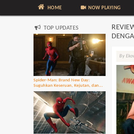
HOME
NOW PLAYING
REVIE
TOP UPDATES
DENGA
By Eko
Spider-Man: Brand New Day:
Suguhkan Keseruan, Kejutan, dan...