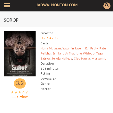
JADWALNONTON.COM
SOROP
Director
Upi Avianto
Casts
Hana Malasan
,
Yasamin Jasem
,
Egi Fedly
,
Ratu
Felisha
,
Brilliana Arfira
,
Ibnu Widodo
,
Tegar
Satrya
,
Seroja Hafiedz
,
Cleo Haura
,
Maryam Lin
Duration
103 minutes
Rating
Dewasa 17+
3.2
Genre
Horror
11 review