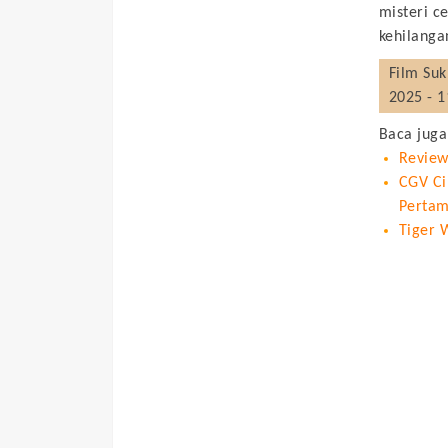
misteri c
kehilanga
Film
Su
2025 - 
Baca juga
Review
CGV Ci
Pertam
Tiger 