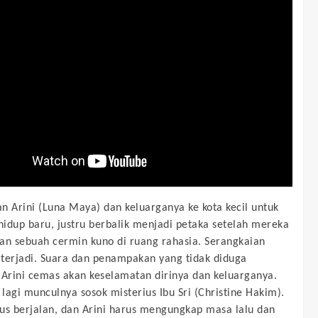
n Arini (Luna Maya) dan keluarganya ke kota kecil untuk
idup baru, justru berbalik menjadi petaka setelah mereka
 sebuah cermin kuno di ruang rahasia. Serangkaian
terjadi. Suara dan penampakan yang tidak diduga
rini cemas akan keselamatan dirinya dan keluarganya.
lagi munculnya sosok misterius Ibu Sri (Christine Hakim).
us berjalan, dan Arini harus mengungkap masa lalu dan