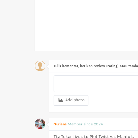
Tulis komentar, berikan review (rating) atau tam
Add photo
Member since 2024
Nuriana
Ttg Tukar Jiwa, tp Plot Twist ya, Mantul,,