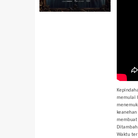
Kepindaha
memulai h
menemukan
keanehan 
membuat A
Ditambah 
Waktu ter