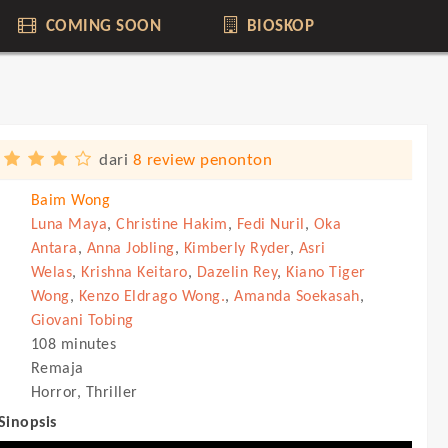
COMING SOON
BIOSKOP
dari
8 review penonton
Baim Wong
Luna Maya
,
Christine Hakim
,
Fedi Nuril
,
Oka
Antara
,
Anna Jobling
,
Kimberly Ryder
,
Asri
Welas
,
Krishna Keitaro
,
Dazelin Rey
,
Kiano Tiger
Wong
,
Kenzo Eldrago Wong.
,
Amanda Soekasah
,
Giovani Tobing
108 minutes
Remaja
Horror, Thriller
 Sinopsis