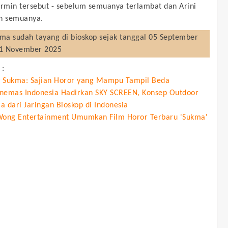
ermin tersebut - sebelum semuanya terlambat dan Arini
n semuanya.
kma
sudah tayang di bioskop sejak tanggal 05 September
11 November 2025
 :
 Sukma: Sajian Horor yang Mampu Tampil Beda
nemas Indonesia Hadirkan SKY SCREEN, Konsep Outdoor
a dari Jaringan Bioskop di Indonesia
Wong Entertainment Umumkan Film Horor Terbaru 'Sukma'