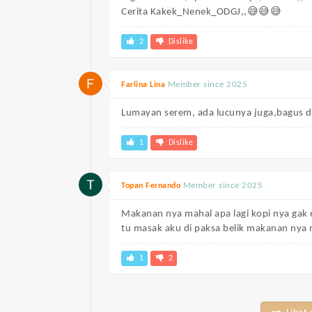
Cerita Kakek_Nenek_ODGJ,,😅😅😅
2
Dislike
Member since 2025
Farlina Lina
Lumayan serem, ada lucunya juga,bagus 
1
Dislike
Member since 2025
Topan Fernando
Makanan nya mahal apa lagi kopi nya gak en
tu masak aku di paksa belik makanan nya 
1
2