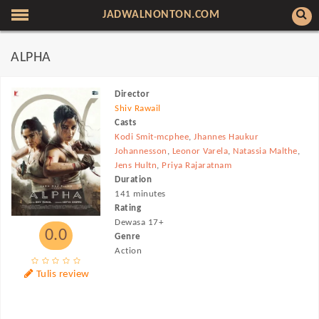
JADWALNONTON.COM
ALPHA
Director
Shiv Rawail
Casts
Kodi Smit-mcphee
,
Jhannes Haukur
Johannesson
,
Leonor Varela
,
Natassia Malthe
,
Jens Hultn
,
Priya Rajaratnam
Duration
141 minutes
Rating
Dewasa 17+
0.0
Genre
Action
Tulis review