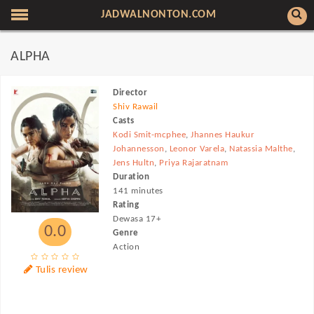
JADWALNONTON.COM
ALPHA
Director
Shiv Rawail
Casts
Kodi Smit-mcphee
,
Jhannes Haukur
Johannesson
,
Leonor Varela
,
Natassia Malthe
,
Jens Hultn
,
Priya Rajaratnam
Duration
141 minutes
Rating
Dewasa 17+
0.0
Genre
Action
Tulis review