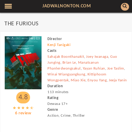
JADWALNONTON.COM
THE FURIOUS
Director
Kenji Tanigaki
Casts
Sahajak Boonthanakit
,
Joey Iwanaga
,
Guo
Junging
,
Brian Le
,
Manatsanun
Phanlerdwongsakul
,
Yayan Ruhian
,
Joe Taslim
,
Winai Wiangyangkung
,
Kittiphoom
Wongpentak
,
Miao Xie
,
Enyou Yang
,
Jeeja Yanin
Duration
113 minutes
4.8
Rating
Dewasa 17+
Genre
6 review
Action, Crime, Thriller