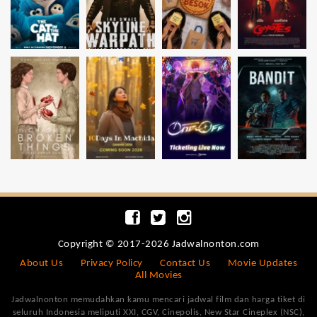
Copyright © 2017-2026 Jadwalnonton.com
About Us
Privacy Policy
Contact Us
Movie Updates
All Movies
Jadwalnonton memudahkan kamu mencari jadwal film dan harga tiket di
seluruh Indonesia meliputi XXI, CGV, Cinepolis, New Star Cineplex (NSC),