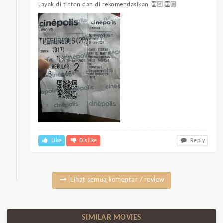
Layak di tinton dan di rekomendasikan 👏🏼👏🏼
Like
Dislike
Reply
Lihat semua komentar / review
SIMILAR MOVIES