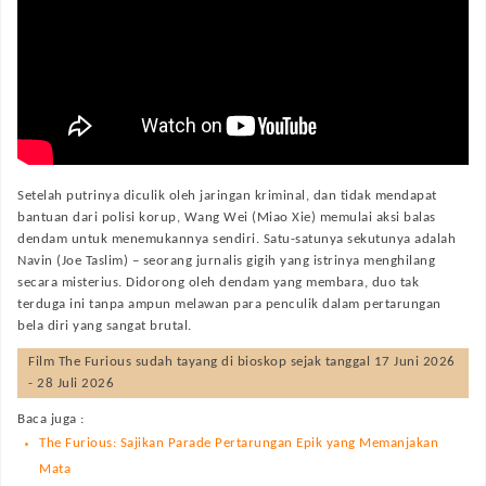
Setelah putrinya diculik oleh jaringan kriminal, dan tidak mendapat
bantuan dari polisi korup, Wang Wei (Miao Xie) memulai aksi balas
dendam untuk menemukannya sendiri. Satu-satunya sekutunya adalah
Navin (Joe Taslim) – seorang jurnalis gigih yang istrinya menghilang
secara misterius. Didorong oleh dendam yang membara, duo tak
terduga ini tanpa ampun melawan para penculik dalam pertarungan
bela diri yang sangat brutal.
Film
The Furious
sudah tayang di bioskop sejak tanggal 17 Juni 2026
- 28 Juli 2026
Baca juga :
The Furious: Sajikan Parade Pertarungan Epik yang Memanjakan
Mata