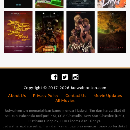
Copyright © 2017-2026 Jadwalnonton.com
About Us
Privacy Policy
Contact Us
Movie Updates
All Movies
Jadwalnonton memudahkan kamu mencari jadwal film dan harga tiket di
seluruh Indonesia meliputi XXI, CGV, Cinepolis, New Star Cineplex (NSC),
Platinum Cineplex, FLIX Cinema dan lainnya.
Jadwal terupdate setiap hari dan kamu juga bisa mencari bioskop terdekat