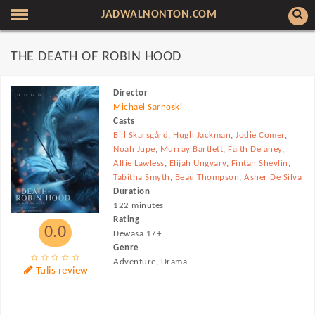
JADWALNONTON.COM
THE DEATH OF ROBIN HOOD
Director
Michael Sarnoski
Casts
Bill Skarsgård
,
Hugh Jackman
,
Jodie Comer
,
Noah Jupe
,
Murray Bartlett
,
Faith Delaney
,
Alfie Lawless
,
Elijah Ungvary
,
Fintan Shevlin
,
Tabitha Smyth
,
Beau Thompson
,
Asher De Silva
Duration
122 minutes
Rating
0.0
Dewasa 17+
Genre
Adventure, Drama
Tulis review