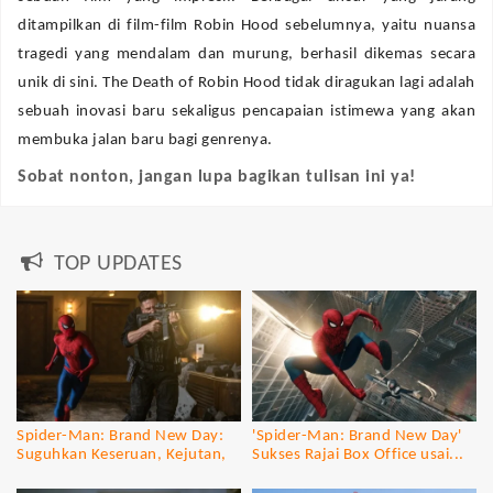
ditampilkan di film-film Robin Hood sebelumnya, yaitu nuansa
tragedi yang mendalam dan murung, berhasil dikemas secara
unik di sini. The Death of Robin Hood tidak diragukan lagi adalah
sebuah inovasi baru sekaligus pencapaian istimewa yang akan
membuka jalan baru bagi genrenya.
Sobat nonton, jangan lupa bagikan tulisan ini ya!
TOP UPDATES
Spider-Man: Brand New Day:
'Spider-Man: Brand New Day'
Suguhkan Keseruan, Kejutan,
Sukses Rajai Box Office usai...
dan...