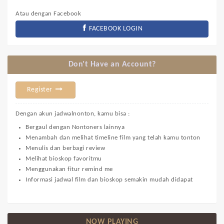
Atau dengan Facebook
FACEBOOK LOGIN
Don't Have an Account?
Register
Dengan akun jadwalnonton, kamu bisa :
Bergaul dengan Nontoners lainnya
Menambah dan melihat timeline film yang telah kamu tonton
Menulis dan berbagi review
Melihat bioskop favoritmu
Menggunakan fitur remind me
Informasi jadwal film dan bioskop semakin mudah didapat
NOW PLAYING