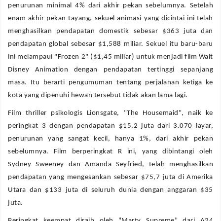
penurunan minimal 4% dari akhir pekan sebelumnya. Setelah
enam akhir pekan tayang, sekuel animasi yang dicintai ini telah
menghasilkan pendapatan domestik sebesar $363 juta dan
pendapatan global sebesar $1,588 miliar. Sekuel itu baru-baru
ini melampaui "Frozen 2" ($1,45 miliar) untuk menjadi film Walt
Disney Animation dengan pendapatan tertinggi sepanjang
masa. Itu berarti pengumuman tentang perjalanan ketiga ke
kota yang dipenuhi hewan tersebut tidak akan lama lagi.
Film thriller psikologis Lionsgate, "The Housemaid", naik ke
peringkat 3 dengan pendapatan $15,2 juta dari 3.070 layar,
penurunan yang sangat kecil, hanya 1%, dari akhir pekan
sebelumnya. Film berperingkat R ini, yang dibintangi oleh
Sydney Sweeney dan Amanda Seyfried, telah menghasilkan
pendapatan yang mengesankan sebesar $75,7 juta di Amerika
Utara dan $133 juta di seluruh dunia dengan anggaran $35
juta.
Peringkat keempat diraih oleh "Marty Supreme" dari A24