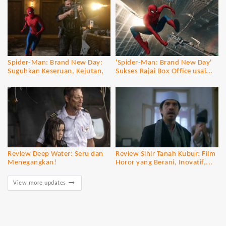
Spider-Man: Brand New Day:
'Spider-Man: Brand New Day'
Suguhkan Keseruan, Kejutan,
Sukses Rajai Box Office usai...
dan...
Review Deep Water: Seru dan
Review Sihir Tanah Kubur: Film
Menegangkan!
Horor yang Berani, Inovatif,...
View more updates