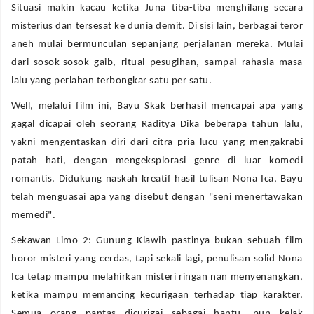
Situasi makin kacau ketika Juna tiba-tiba menghilang secara
misterius dan tersesat ke dunia demit. Di sisi lain, berbagai teror
aneh mulai bermunculan sepanjang perjalanan mereka. Mulai
dari sosok-sosok gaib, ritual pesugihan, sampai rahasia masa
lalu yang perlahan terbongkar satu per satu.
Well, melalui film ini, Bayu Skak berhasil mencapai apa yang
gagal dicapai oleh seorang Raditya Dika beberapa tahun lalu,
yakni mengentaskan diri dari citra pria lucu yang mengakrabi
patah hati, dengan mengeksplorasi genre di luar komedi
romantis. Didukung naskah kreatif hasil tulisan Nona Ica, Bayu
telah menguasai apa yang disebut dengan "seni menertawakan
memedi".
Sekawan Limo 2: Gunung Klawih pastinya bukan sebuah film
horor misteri yang cerdas, tapi sekali lagi, penulisan solid Nona
Ica tetap mampu melahirkan misteri ringan nan menyenangkan,
ketika mampu memancing kecurigaan terhadap tiap karakter.
Semua orang pantas dicurigai sebagai hantu, pun kelak