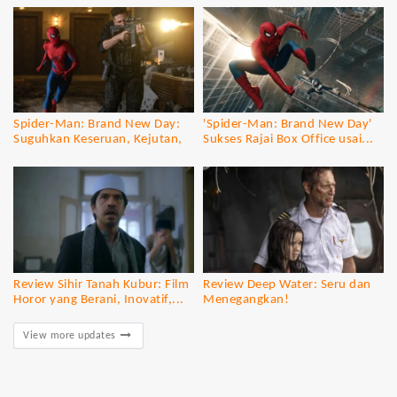
Spider-Man: Brand New Day:
'Spider-Man: Brand New Day'
Suguhkan Keseruan, Kejutan,
Sukses Rajai Box Office usai...
dan...
Review Sihir Tanah Kubur: Film
Review Deep Water: Seru dan
Horor yang Berani, Inovatif,...
Menegangkan!
View more updates