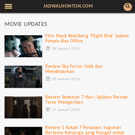
JADWALNONTON.COM
MOVIE UPDATES
Film Mark Wahlberg 'Flight Risk' Sukses
Pimpin Box Office
28 Januari 2025
Review Sky Force: Unik dan
Mendebarkan
28 Januari 2025
Review Sebelum 7 Hari: Sajikan Parade
Teror Mengerikan
27 Januari 2025
Review 1 Kakak 7 Ponakan: Suguhan
Bertema Keluarga yang Hangat untuk