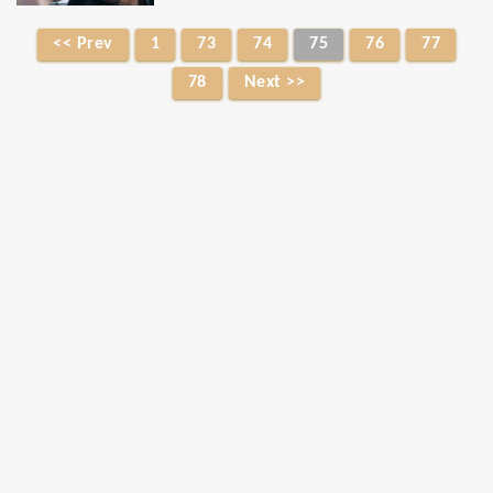
<< Prev
1
73
74
75
76
77
78
Next >>