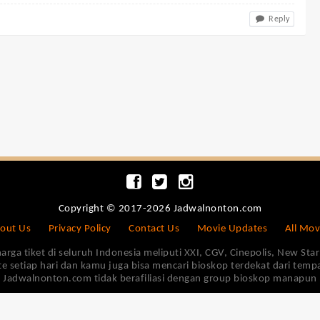
Reply
Copyright © 2017-2026 Jadwalnonton.com
out Us
Privacy Policy
Contact Us
Movie Updates
All Mov
 tiket di seluruh Indonesia meliputi XXI, CGV, Cinepolis, New Star 
e setiap hari dan kamu juga bisa mencari bioskop terdekat dari tem
Jadwalnonton.com tidak berafiliasi dengan group bioskop manapun