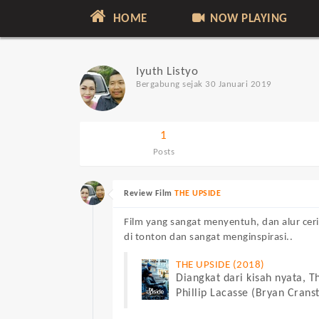
HOME
NOW PLAYING
Iyuth Listyo
Bergabung sejak 30 Januari 2019
1
Posts
Review Film
THE UPSIDE
Film yang sangat menyentuh, dan alur cer
di tonton dan sangat menginspirasi..
THE UPSIDE (2018)
Diangkat dari kisah nyata, T
Phillip Lacasse (Bryan Cranst