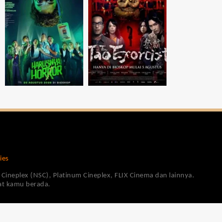
ies
Cineplex (NSC), Platinum Cineplex, FLIX Cinema dan lainnya.
pat kamu berada.