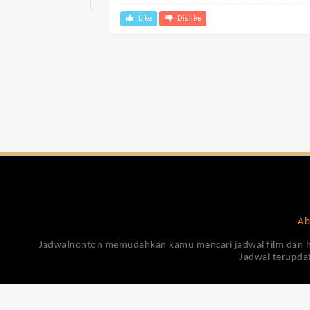
Like
Dislike
Ab
Jadwalnonton memudahkan kamu mencari jadwal film dan harga
Jadwal terupdat