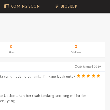
COMING SOON
BIOSKOP
0
0
Likes
Dislikes
30 Januari 2019
ita yang mudah dipahami..film yang layak untuk
he Upside akan berkisah tentang seorang miliarder
on) yang...