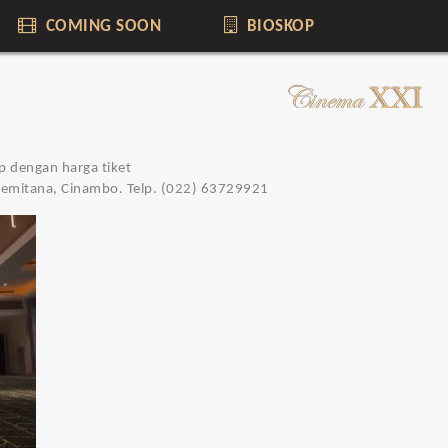
COMING SOON
BIOSKOP
p dengan harga tiket
Pakemitana, Cinambo. Telp. (022) 63729921