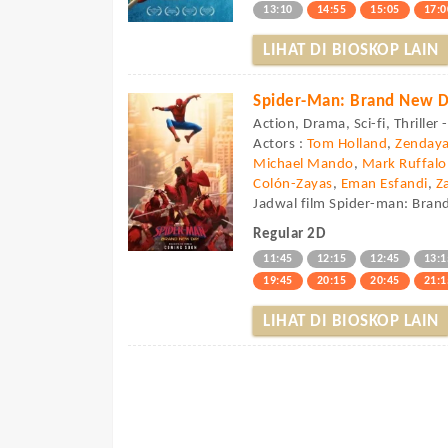
13:10
14:55
15:05
17:0
LIHAT DI BIOSKOP LAIN
Spider-Man: Brand New 
Action, Drama, Sci-fi, Thriller
Actors :
Tom Holland
,
Zenday
Michael Mando
,
Mark Ruffalo
Colón-Zayas
,
Eman Esfandi
,
Z
Jadwal film Spider-man: Bran
Regular 2D
11:45
12:15
12:45
13:1
19:45
20:15
20:45
21:1
LIHAT DI BIOSKOP LAIN