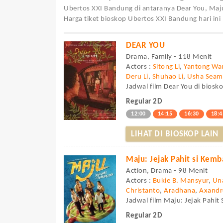
Ubertos XXI Bandung di antaranya Dear You, Maju
Harga tiket bioskop Ubertos XXI Bandung hari ini
DEAR YOU
Drama, Family - 118 Menit
Actors :
Sitong Li
,
Yantong Wa
Deru Li
,
Shuhao Li
,
Usha Sea
Jadwal film Dear You di biosk
Regular 2D
12:00
14:15
16:30
18:4
LIHAT DI BIOSKOP LAIN
Maju: Jejak Pahit si Kem
Action, Drama - 98 Menit
Actors :
Bukie B. Mansyur
,
Un
Christanto
,
Aradhana
,
Axandr
Jadwal film Maju: Jejak Pahit
Regular 2D