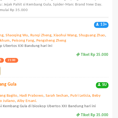
: Jejak Pahit si Kembang Gula, Spider-Man: Brand New Day.
 mulai Rp 35.000
13+
ng
,
Shaoqing Wu
,
Runqi Zheng
,
Xiaohui Wang
,
Shuguang Zhao
,
mkhum
,
Peisong Fang
,
Pengsheng Zheng
op Ubertos XXI Bandung hari ini
Tiket Rp 35.000
5
21:00
bang Gula
SU
ang Bagito
,
Hadi Prabowo
,
Sarah Sechan
,
Putri Leticia
,
Beby
o Juliano
,
Alby Ersani.
 Si Kembang Gula di bioskop Ubertos XXI Bandung hari ini
Tiket Rp 35.000