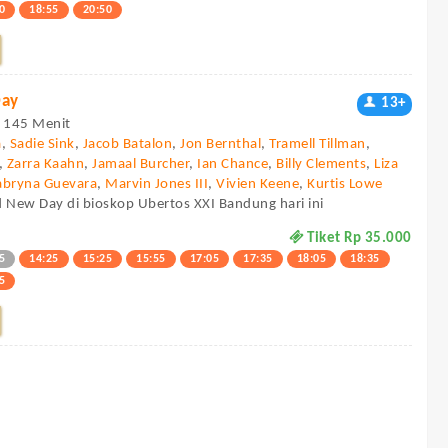
0
18:55
20:50
Day
13+
 - 145 Menit
a
,
Sadie Sink
,
Jacob Batalon
,
Jon Bernthal
,
Tramell Tillman
,
,
Zarra Kaahn
,
Jamaal Burcher
,
Ian Chance
,
Billy Clements
,
Liza
abryna Guevara
,
Marvin Jones III
,
Vivien Keene
,
Kurtis Lowe
d New Day di bioskop Ubertos XXI Bandung hari ini
Tiket Rp 35.000
5
14:25
15:25
15:55
17:05
17:35
18:05
18:35
5