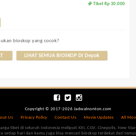
Tiket Rp 30.000
kan bioskop yang cocok?
T
LIHAT SEMUA BIOSKOP DI Depok
Copyright © 2017-2026 Jadwalnonton.com
out Us
Privacy Policy
Contact Us
Movie Updates
All Mov
 tiket di seluruh Indonesia meliputi XXI, CGV, Cinepolis, New Star 
e setiap hari dan kamu juga bisa mencari bioskop terdekat dari tem