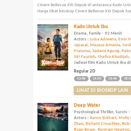
Cinere Bellevue XXI Depok di antaranya Kado Un
Harga tiket bioskop Cinere Bellevue XXI Depok har
Kado Untuk Ibu
Drama, Family - 92 Menit
Actors :
Luisa Adreena
,
Emir 
Japasal
,
Mazaya Amania
,
Jor
Pratama
,
Sadana Agung
,
Palo
Siti Fauziah
,
Shafira Khadijah
Jadwal film Kado Untuk Ibu di
Regular 2D
13:00
14:50
16:40
18:3
LIHAT DI BIOSKOP LAIN
Deep Water
Psychological Thriller, Surviv 
Actors :
Aaron Eckhart
,
Molly 
Zhao
,
Richard Crouchley
,
Rob 
Ryan Bown
,
Rarmian Newton