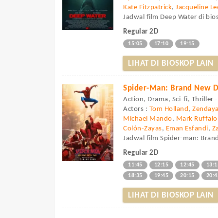
Kate Fitzpatrick
,
Jacqueline Le
Jadwal film Deep Water di bios
Regular 2D
15:05
17:10
19:15
LIHAT DI BIOSKOP LAIN
Spider-Man: Brand New 
Action, Drama, Sci-fi, Thriller
Actors :
Tom Holland
,
Zenday
Michael Mando
,
Mark Ruffalo
Colón-Zayas
,
Eman Esfandi
,
Z
Jadwal film Spider-man: Brand
Regular 2D
11:45
12:15
12:45
13:1
18:35
19:45
20:15
20:4
LIHAT DI BIOSKOP LAIN