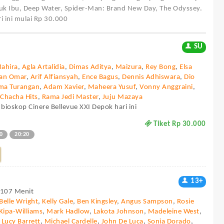
tuk Ibu, Deep Water, Spider-Man: Brand New Day, The Odyssey.
i ini mulai Rp 30.000
SU
Mahira
,
Agla Artalidia
,
Dimas Aditya
,
Maizura
,
Rey Bong
,
Elsa
dan Omar
,
Arif Alfiansyah
,
Ence Bagus
,
Dennis Adhiswara
,
Dio
ma Turangan
,
Adam Xavier
,
Maheera Yusuf
,
Vonny Anggraini
,
,
Chacha Hits
,
Rama Jedi Master
,
Juju Mazaya
 bioskop Cinere Bellevue XXI Depok hari ini
Tiket Rp 30.000
0
20:20
13+
- 107 Menit
Belle Wright
,
Kelly Gale
,
Ben Kingsley
,
Angus Sampson
,
Rosie
Kipa-Williams
,
Mark Hadlow
,
Lakota Johnson
,
Madeleine West
,
,
Lucy Barrett
,
Michael Cardelle
,
John De Luca
,
Sonia Dorado
,