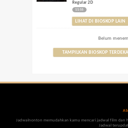
Regular 2D
11:55
LIHAT DI BIOSKOP LAIN
Belum menemu
TAMPILKAN BIOSKOP TERDEKA
Ab
Jadwalnonton memudahkan kamu mencari jadwal film dan harga
Jadwal terupdat