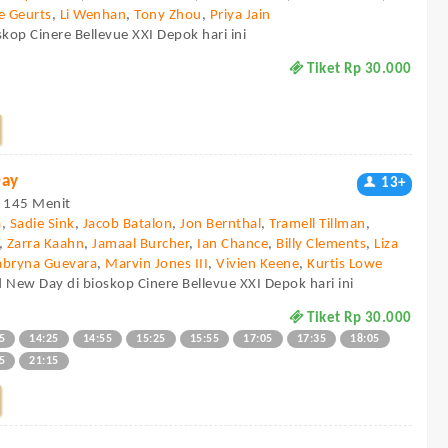
e Geurts
,
Li Wenhan
,
Tony Zhou
,
Priya Jain
kop Cinere Bellevue XXI Depok hari ini
Tiket Rp 30.000
Day
13+
 - 145 Menit
a
,
Sadie Sink
,
Jacob Batalon
,
Jon Bernthal
,
Tramell Tillman
,
,
Zarra Kaahn
,
Jamaal Burcher
,
Ian Chance
,
Billy Clements
,
Liza
abryna Guevara
,
Marvin Jones III
,
Vivien Keene
,
Kurtis Lowe
 New Day di bioskop Cinere Bellevue XXI Depok hari ini
Tiket Rp 30.000
5
14:25
14:55
15:25
15:55
17:05
17:35
18:05
5
21:15