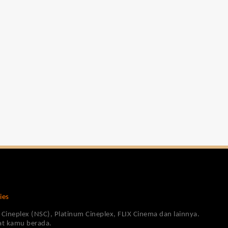
ies
Cineplex (NSC), Platinum Cineplex, FLIX Cinema dan lainnya.
pat kamu berada.