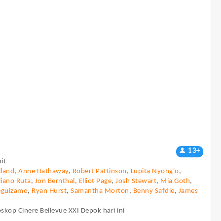
13+
it
land
,
Anne Hathaway
,
Robert Pattinson
,
Lupita Nyong'o
,
liano Ruta
,
Jon Bernthal
,
Elliot Page
,
Josh Stewart
,
Mia Goth
,
eguizamo
,
Ryan Hurst
,
Samantha Morton
,
Benny Safdie
,
James
skop Cinere Bellevue XXI Depok hari ini