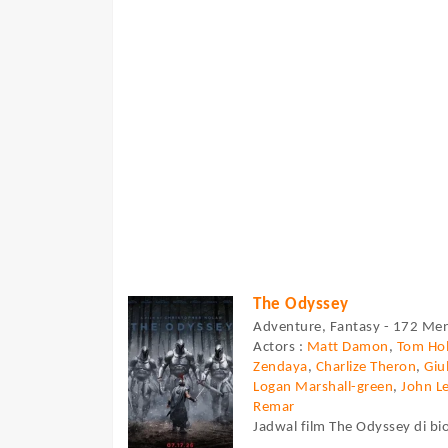
The Odyssey
Adventure, Fantasy - 172 Men
Actors :
Matt Damon
,
Tom Hol
Zendaya
,
Charlize Theron
,
Giu
Logan Marshall-green
,
John L
Remar
Jadwal film The Odyssey di bio