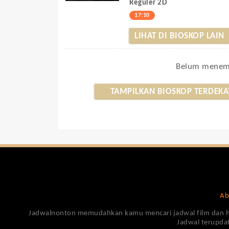
Reguler 2D
17:10
LIHAT DI BIOSKOP LAIN
Belum menemu
TAMPILKAN BIOSKOP TERDEKA
Ab
Jadwalnonton memudahkan kamu mencari jadwal film dan harga
Jadwal terupdat