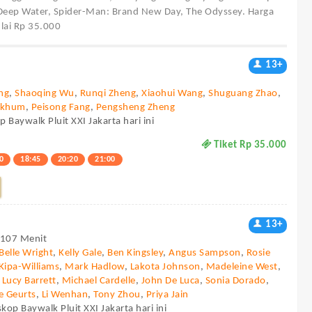
, Deep Water, Spider-Man: Brand New Day, The Odyssey. Harga
ulai Rp 35.000
13+
ng
,
Shaoqing Wu
,
Runqi Zheng
,
Xiaohui Wang
,
Shuguang Zhao
,
mkhum
,
Peisong Fang
,
Pengsheng Zheng
p Baywalk Pluit XXI Jakarta hari ini
Tiket Rp 35.000
0
18:45
20:20
21:00
13+
- 107 Menit
Belle Wright
,
Kelly Gale
,
Ben Kingsley
,
Angus Sampson
,
Rosie
Kipa-Williams
,
Mark Hadlow
,
Lakota Johnson
,
Madeleine West
,
,
Lucy Barrett
,
Michael Cardelle
,
John De Luca
,
Sonia Dorado
,
e Geurts
,
Li Wenhan
,
Tony Zhou
,
Priya Jain
kop Baywalk Pluit XXI Jakarta hari ini