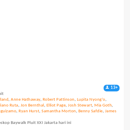
13+
it
land
,
Anne Hathaway
,
Robert Pattinson
,
Lupita Nyong'o
,
liano Ruta
,
Jon Bernthal
,
Elliot Page
,
Josh Stewart
,
Mia Goth
,
eguizamo
,
Ryan Hurst
,
Samantha Morton
,
Benny Safdie
,
James
skop Baywalk Pluit XXI Jakarta hari ini