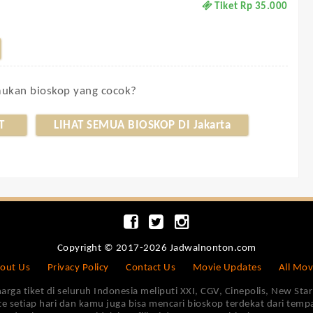
Tiket Rp 35.000
kan bioskop yang cocok?
T
LIHAT SEMUA BIOSKOP DI Jakarta
Copyright © 2017-2026 Jadwalnonton.com
out Us
Privacy Policy
Contact Us
Movie Updates
All Mov
 tiket di seluruh Indonesia meliputi XXI, CGV, Cinepolis, New Star 
e setiap hari dan kamu juga bisa mencari bioskop terdekat dari tem