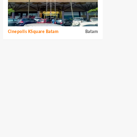
Cinepolis KSquare Batam
Batam