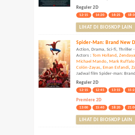
Reguler 2D
12:15
14:20
16:25
18:3
LIHAT DI BIOSKOP LAIN
Spider-Man: Brand New 
Action, Drama, Sci-fi, Thriller
Actors :
Tom Holland
,
Zenday
Michael Mando
,
Mark Ruffalo
Colón-Zayas
,
Eman Esfandi
,
Z
Jadwal film Spider-man: Brand
Reguler 2D
12:15
12:45
13:15
15:2
Premiere 2D
13:00
15:40
18:20
21:0
LIHAT DI BIOSKOP LAIN