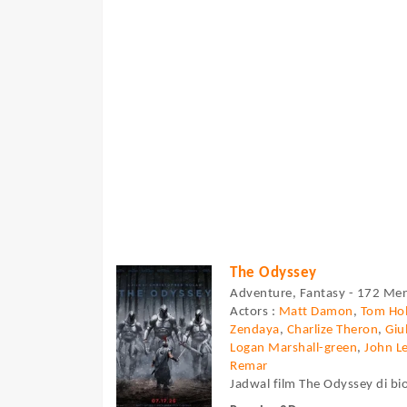
The Odyssey
Adventure, Fantasy - 172 Men
Actors :
Matt Damon
,
Tom Hol
Zendaya
,
Charlize Theron
,
Giu
Logan Marshall-green
,
John L
Remar
Jadwal film The Odyssey di bio