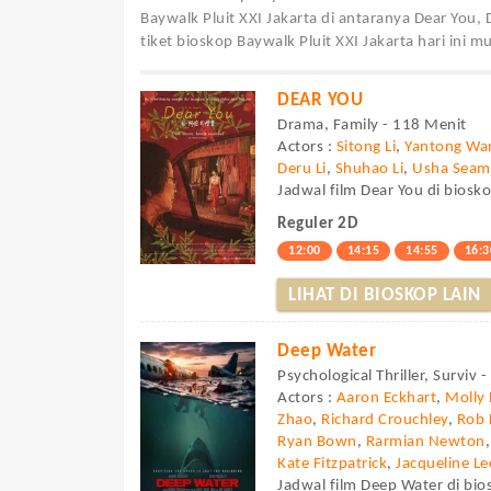
Baywalk Pluit XXI Jakarta di antaranya Dear You
tiket bioskop Baywalk Pluit XXI Jakarta hari ini m
DEAR YOU
Drama, Family - 118 Menit
Actors :
Sitong Li
,
Yantong Wa
Deru Li
,
Shuhao Li
,
Usha Sea
Jadwal film Dear You di biosko
Reguler 2D
12:00
14:15
14:55
16:3
LIHAT DI BIOSKOP LAIN
Deep Water
Psychological Thriller, Surviv 
Actors :
Aaron Eckhart
,
Molly 
Zhao
,
Richard Crouchley
,
Rob 
Ryan Bown
,
Rarmian Newton
Kate Fitzpatrick
,
Jacqueline Le
Jadwal film Deep Water di bios