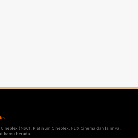
ies
Cineplex (NSC), Platinum Cineplex, FLIX Cinema dan lainnya.
pat kamu berada.