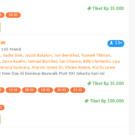
Tiket Rp 35.000
0
20:35
Day
13+
 - 145 Menit
a
,
Sadie Sink
,
Jacob Batalon
,
Jon Bernthal
,
Tramell Tillman
,
,
Zarra Kaahn
,
Jamaal Burcher
,
Ian Chance
,
Billy Clements
,
Liza
abryna Guevara
,
Marvin Jones III
,
Vivien Keene
,
Kurtis Lowe
 New Day di bioskop Baywalk Pluit XXI Jakarta hari ini
Tiket Rp 35.000
5
15:55
18:05
18:35
20:45
21:15
Tiket Rp 100.000
0