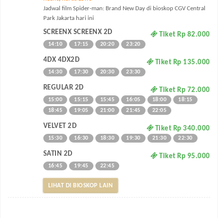
Jadwal film Spider-man: Brand New Day di bioskop CGV Central
Park Jakarta hari ini
SCREENX SCREENX 2D
Tiket Rp 82.000
14:10
17:15
20:20
23:20
4DX 4DX2D
Tiket Rp 135.000
14:30
17:30
20:30
23:30
REGULAR 2D
Tiket Rp 72.000
15:00
15:15
15:45
16:05
18:00
18:15
18:45
19:05
21:00
21:45
22:05
VELVET 2D
Tiket Rp 340.000
15:30
16:30
18:30
19:30
21:30
22:30
SATIN 2D
Tiket Rp 95.000
16:45
19:45
22:45
LIHAT DI BIOSKOP LAIN