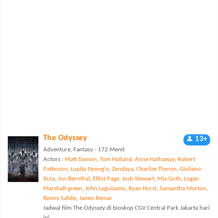
The Odyssey
13+
Adventure, Fantasy - 172 Menit
Actors :
Matt Damon
,
Tom Holland
,
Anne Hathaway
,
Robert
Pattinson
,
Lupita Nyong'o
,
Zendaya
,
Charlize Theron
,
Giuliano
Ruta
,
Jon Bernthal
,
Elliot Page
,
Josh Stewart
,
Mia Goth
,
Logan
Marshall-green
,
John Leguizamo
,
Ryan Hurst
,
Samantha Morton
,
Benny Safdie
,
James Remar
Jadwal film The Odyssey di bioskop CGV Central Park Jakarta hari
ini