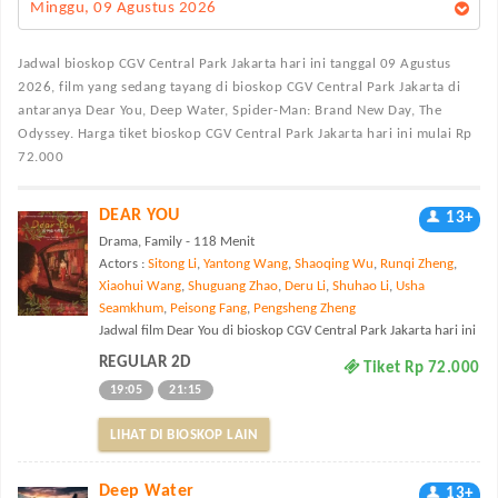
Minggu, 09 Agustus 2026
Jadwal bioskop CGV Central Park Jakarta
hari ini tanggal 09 Agustus
2026, film yang sedang tayang di bioskop CGV Central Park Jakarta di
antaranya Dear You, Deep Water, Spider-Man: Brand New Day, The
Odyssey. Harga tiket bioskop CGV Central Park Jakarta hari ini mulai Rp
72.000
DEAR YOU
13+
Drama, Family - 118 Menit
Actors :
Sitong Li
,
Yantong Wang
,
Shaoqing Wu
,
Runqi Zheng
,
Xiaohui Wang
,
Shuguang Zhao
,
Deru Li
,
Shuhao Li
,
Usha
Seamkhum
,
Peisong Fang
,
Pengsheng Zheng
Jadwal film Dear You di bioskop CGV Central Park Jakarta hari ini
REGULAR 2D
Tiket Rp 72.000
19:05
21:15
LIHAT DI BIOSKOP LAIN
Deep Water
13+