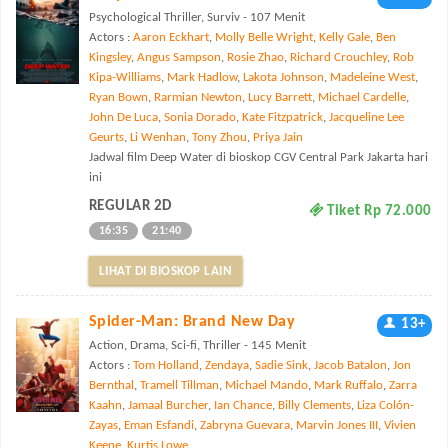
Psychological Thriller, Surviv - 107 Menit
Actors :
Aaron Eckhart
,
Molly Belle Wright
,
Kelly Gale
,
Ben
Kingsley
,
Angus Sampson
,
Rosie Zhao
,
Richard Crouchley
,
Rob
Kipa-Williams
,
Mark Hadlow
,
Lakota Johnson
,
Madeleine West
,
Ryan Bown
,
Rarmian Newton
,
Lucy Barrett
,
Michael Cardelle
,
John De Luca
,
Sonia Dorado
,
Kate Fitzpatrick
,
Jacqueline Lee
Geurts
,
Li Wenhan
,
Tony Zhou
,
Priya Jain
Jadwal film Deep Water di bioskop CGV Central Park Jakarta hari
ini
REGULAR 2D
Tiket Rp 72.000
16:35
21:40
LIHAT DI BIOSKOP LAIN
Spider-Man: Brand New Day
13+
Action, Drama, Sci-fi, Thriller - 145 Menit
Actors :
Tom Holland
,
Zendaya
,
Sadie Sink
,
Jacob Batalon
,
Jon
Bernthal
,
Tramell Tillman
,
Michael Mando
,
Mark Ruffalo
,
Zarra
Kaahn
,
Jamaal Burcher
,
Ian Chance
,
Billy Clements
,
Liza Colón-
Zayas
,
Eman Esfandi
,
Zabryna Guevara
,
Marvin Jones III
,
Vivien
Keene
,
Kurtis Lowe