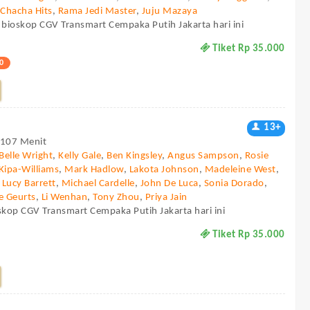
,
Chacha Hits
,
Rama Jedi Master
,
Juju Mazaya
 bioskop CGV Transmart Cempaka Putih Jakarta hari ini
Tiket Rp 35.000
0
13+
- 107 Menit
Belle Wright
,
Kelly Gale
,
Ben Kingsley
,
Angus Sampson
,
Rosie
Kipa-Williams
,
Mark Hadlow
,
Lakota Johnson
,
Madeleine West
,
,
Lucy Barrett
,
Michael Cardelle
,
John De Luca
,
Sonia Dorado
,
e Geurts
,
Li Wenhan
,
Tony Zhou
,
Priya Jain
skop CGV Transmart Cempaka Putih Jakarta hari ini
Tiket Rp 35.000