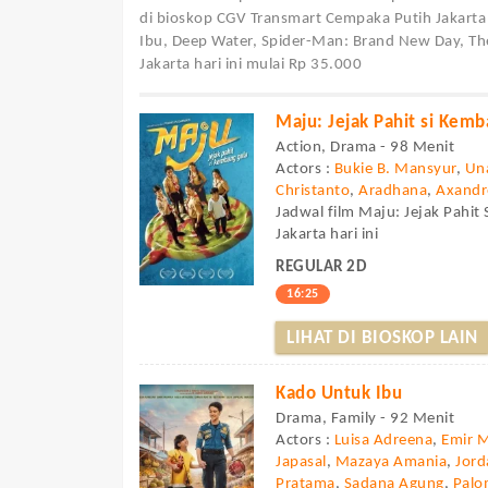
di bioskop CGV Transmart Cempaka Putih Jakarta 
Ibu, Deep Water, Spider-Man: Brand New Day, Th
Jakarta hari ini mulai Rp 35.000
Maju: Jejak Pahit si Kem
Action, Drama - 98 Menit
Actors :
Bukie B. Mansyur
,
Un
Christanto
,
Aradhana
,
Axandr
Jadwal film Maju: Jejak Pahi
Jakarta hari ini
REGULAR 2D
16:25
LIHAT DI BIOSKOP LAIN
Kado Untuk Ibu
Drama, Family - 92 Menit
Actors :
Luisa Adreena
,
Emir 
Japasal
,
Mazaya Amania
,
Jor
Pratama
,
Sadana Agung
,
Palo