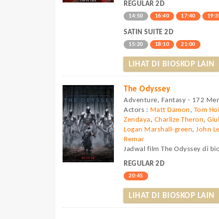
REGULAR 2D
14:50
16:40
17:40
19:3
SATIN SUITE 2D
15:20
18:10
21:00
LIHAT DI BIOSKOP LAIN
The Odyssey
Adventure, Fantasy - 172 Men
Actors :
Matt Damon
,
Tom Hol
Zendaya
,
Charlize Theron
,
Giu
Logan Marshall-green
,
John L
Remar
Jadwal film The Odyssey di bi
REGULAR 2D
20:45
LIHAT DI BIOSKOP LAIN