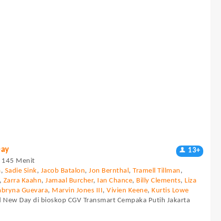
Day
13+
 - 145 Menit
a
,
Sadie Sink
,
Jacob Batalon
,
Jon Bernthal
,
Tramell Tillman
,
,
Zarra Kaahn
,
Jamaal Burcher
,
Ian Chance
,
Billy Clements
,
Liza
abryna Guevara
,
Marvin Jones III
,
Vivien Keene
,
Kurtis Lowe
d New Day di bioskop CGV Transmart Cempaka Putih Jakarta