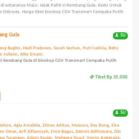
di antaranya Maju: Jejak Pahit si Kembang Gula, Kado Untuk
e Odyssey. Harga tiket bioskop CGV Transmart Cempaka Putih
bang Gula
SU
ang Bagito
,
Hadi Prabowo
,
Sarah Sechan
,
Putri Leticia
,
Beby
o Juliano
,
Alby Ersani.
t Si Kembang Gula di bioskop CGV Transmart Cempaka Putih
Tiket Rp 35.000
SU
Mahira
,
Agla Artalidia
,
Dimas Aditya
,
Maizura
,
Rey Bong
,
Elsa
dan Omar
,
Arif Alfiansyah
,
Ence Bagus
,
Dennis Adhiswara
,
Dio
ma Turangan
,
Adam Xavier
,
Maheera Yusuf
,
Vonny Anggraini
,