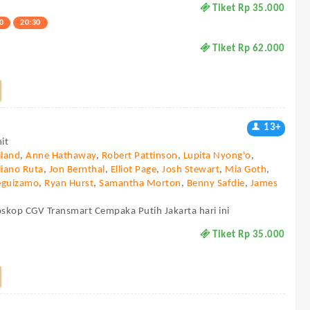
Tiket Rp 35.000
0
20:30
Tiket Rp 62.000
13+
it
land
,
Anne Hathaway
,
Robert Pattinson
,
Lupita Nyong'o
,
liano Ruta
,
Jon Bernthal
,
Elliot Page
,
Josh Stewart
,
Mia Goth
,
eguizamo
,
Ryan Hurst
,
Samantha Morton
,
Benny Safdie
,
James
oskop CGV Transmart Cempaka Putih Jakarta hari ini
Tiket Rp 35.000