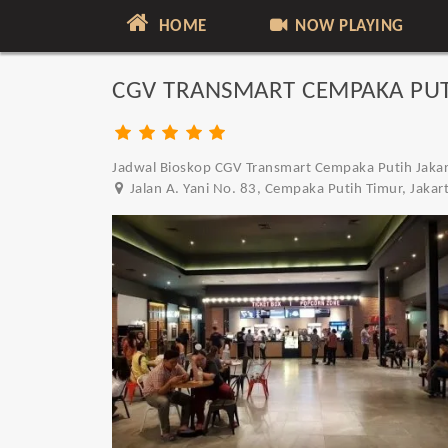
HOME
NOW PLAYING
CGV TRANSMART CEMPAKA PU
Jadwal Bioskop CGV Transmart Cempaka Putih Jakarta
Jalan A. Yani No. 83, Cempaka Putih Timur, Jakar