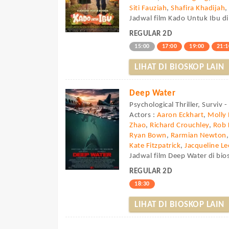
Siti Fauziah
,
Shafira Khadijah
Jadwal film Kado Untuk Ibu di
REGULAR 2D
15:00
17:00
19:00
21:1
LIHAT DI BIOSKOP LAIN
Deep Water
Psychological Thriller, Surviv 
Actors :
Aaron Eckhart
,
Molly 
Zhao
,
Richard Crouchley
,
Rob 
Ryan Bown
,
Rarmian Newton
Kate Fitzpatrick
,
Jacqueline Le
Jadwal film Deep Water di bio
REGULAR 2D
18:30
LIHAT DI BIOSKOP LAIN