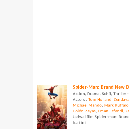
Spider-Man: Brand New 
Action, Drama, Sci-fi, Thriller
Actors :
Tom Holland
,
Zenday
Michael Mando
,
Mark Ruffalo
Colón-Zayas
,
Eman Esfandi
,
Z
Jadwal film Spider-man: Bran
hari ini