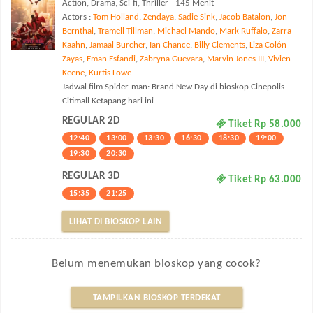
Action, Drama, Sci-fi, Thriller - 145 Menit
Actors :
Tom Holland
,
Zendaya
,
Sadie Sink
,
Jacob Batalon
,
Jon
Bernthal
,
Tramell Tillman
,
Michael Mando
,
Mark Ruffalo
,
Zarra
Kaahn
,
Jamaal Burcher
,
Ian Chance
,
Billy Clements
,
Liza Colón-
Zayas
,
Eman Esfandi
,
Zabryna Guevara
,
Marvin Jones III
,
Vivien
Keene
,
Kurtis Lowe
Jadwal film Spider-man: Brand New Day di bioskop Cinepolis
Citimall Ketapang hari ini
REGULAR 2D
Tiket Rp 58.000
12:40
13:00
13:30
16:30
18:30
19:00
19:30
20:30
REGULAR 3D
Tiket Rp 63.000
15:35
21:25
LIHAT DI BIOSKOP LAIN
Belum menemukan bioskop yang cocok?
TAMPILKAN BIOSKOP TERDEKAT