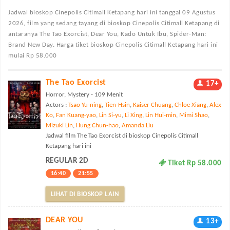
Jadwal bioskop Cinepolis Citimall Ketapang
hari ini tanggal 09 Agustus
2026, film yang sedang tayang di bioskop Cinepolis Citimall Ketapang di
antaranya The Tao Exorcist, Dear You, Kado Untuk Ibu, Spider-Man:
Brand New Day. Harga tiket bioskop Cinepolis Citimall Ketapang hari ini
mulai Rp 58.000
The Tao Exorcist
17+
Horror, Mystery - 109 Menit
Actors :
Tsao Yu-ning
,
Tien-Hsin
,
Kaiser Chuang
,
Chloe Xiang
,
Alex
Ko
,
Fan Kuang-yao
,
Lin Si-yu
,
Li Xing
,
Lin Hui-min
,
Mimi Shao
,
Mizuki Lin
,
Hung Chun-hao
,
Amanda Liu
Jadwal film The Tao Exorcist di bioskop Cinepolis Citimall
Ketapang hari ini
REGULAR 2D
Tiket Rp 58.000
16:40
21:55
LIHAT DI BIOSKOP LAIN
DEAR YOU
13+