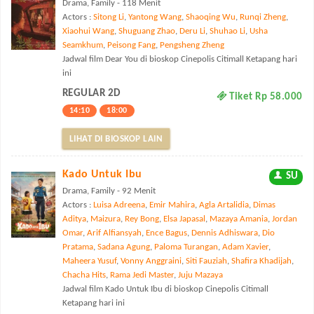
Drama, Family - 118 Menit
Actors :
Sitong Li
,
Yantong Wang
,
Shaoqing Wu
,
Runqi Zheng
,
Xiaohui Wang
,
Shuguang Zhao
,
Deru Li
,
Shuhao Li
,
Usha
Seamkhum
,
Peisong Fang
,
Pengsheng Zheng
Jadwal film Dear You di bioskop Cinepolis Citimall Ketapang hari
ini
REGULAR 2D
Tiket Rp 58.000
14:10
18:00
LIHAT DI BIOSKOP LAIN
Kado Untuk Ibu
SU
Drama, Family - 92 Menit
Actors :
Luisa Adreena
,
Emir Mahira
,
Agla Artalidia
,
Dimas
Aditya
,
Maizura
,
Rey Bong
,
Elsa Japasal
,
Mazaya Amania
,
Jordan
Omar
,
Arif Alfiansyah
,
Ence Bagus
,
Dennis Adhiswara
,
Dio
Pratama
,
Sadana Agung
,
Paloma Turangan
,
Adam Xavier
,
Maheera Yusuf
,
Vonny Anggraini
,
Siti Fauziah
,
Shafira Khadijah
,
Chacha Hits
,
Rama Jedi Master
,
Juju Mazaya
Jadwal film Kado Untuk Ibu di bioskop Cinepolis Citimall
Ketapang hari ini