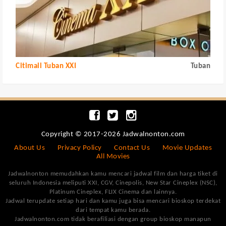
Citimall Tuban XXI
Tuban
Copyright © 2017-2026 Jadwalnonton.com
About Us
Privacy Policy
Contact Us
Movie Updates
All Movies
Jadwalnonton memudahkan kamu mencari jadwal film dan harga tiket di
seluruh Indonesia meliputi XXI, CGV, Cinepolis, New Star Cineplex (NSC),
Platinum Cineplex, FLIX Cinema dan lainnya.
Jadwal terupdate setiap hari dan kamu juga bisa mencari bioskop terdekat
dari tempat kamu berada.
Jadwalnonton.com tidak berafiliasi dengan group bioskop manapun