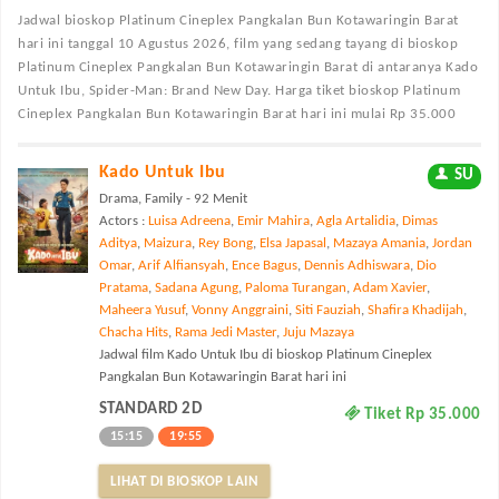
Jadwal bioskop Platinum Cineplex Pangkalan Bun Kotawaringin Barat
hari ini tanggal 10 Agustus 2026, film yang sedang tayang di bioskop
Platinum Cineplex Pangkalan Bun Kotawaringin Barat di antaranya Kado
Untuk Ibu, Spider-Man: Brand New Day. Harga tiket bioskop Platinum
Cineplex Pangkalan Bun Kotawaringin Barat hari ini mulai Rp 35.000
Kado Untuk Ibu
SU
Drama, Family - 92 Menit
Actors :
Luisa Adreena
,
Emir Mahira
,
Agla Artalidia
,
Dimas
Aditya
,
Maizura
,
Rey Bong
,
Elsa Japasal
,
Mazaya Amania
,
Jordan
Omar
,
Arif Alfiansyah
,
Ence Bagus
,
Dennis Adhiswara
,
Dio
Pratama
,
Sadana Agung
,
Paloma Turangan
,
Adam Xavier
,
Maheera Yusuf
,
Vonny Anggraini
,
Siti Fauziah
,
Shafira Khadijah
,
Chacha Hits
,
Rama Jedi Master
,
Juju Mazaya
Jadwal film Kado Untuk Ibu di bioskop Platinum Cineplex
Pangkalan Bun Kotawaringin Barat hari ini
STANDARD 2D
Tiket Rp 35.000
15:15
19:55
LIHAT DI BIOSKOP LAIN