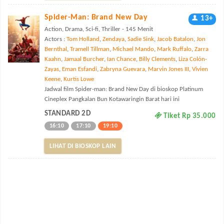
Spider-Man: Brand New Day
13+
Action, Drama, Sci-fi, Thriller - 145 Menit
Actors :
Tom Holland
,
Zendaya
,
Sadie Sink
,
Jacob Batalon
,
Jon
Bernthal
,
Tramell Tillman
,
Michael Mando
,
Mark Ruffalo
,
Zarra
Kaahn
,
Jamaal Burcher
,
Ian Chance
,
Billy Clements
,
Liza Colón-
Zayas
,
Eman Esfandi
,
Zabryna Guevara
,
Marvin Jones III
,
Vivien
Keene
,
Kurtis Lowe
Jadwal film Spider-man: Brand New Day di bioskop Platinum
Cineplex Pangkalan Bun Kotawaringin Barat hari ini
STANDARD 2D
Tiket Rp 35.000
16:10
17:10
19:10
LIHAT DI BIOSKOP LAIN