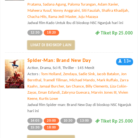
Pratama
,
Sadana Agung
,
Paloma Turangan
,
Adam Xavier
,
Maheera Yusuf
,
Vonny Anggraini
,
Siti Fauziah
,
Shafira Khadijah
,
Chacha Hits
,
Rama Jedi Master
,
Juju Mazaya
Jadwal film Kado Untuk Ibu di bioskop NSC Nganjuk hari ini
12:30
18:20
Tiket Rp 25.000
LIHAT DI BIOSKOP LAIN
Spider-Man: Brand New Day
13+
Action, Drama, Sci-fi, Thriller - 145 Menit
Actors :
Tom Holland
,
Zendaya
,
Sadie Sink
,
Jacob Batalon
,
Jon
Bernthal
,
Tramell Tillman
,
Michael Mando
,
Mark Ruffalo
,
Zarra
Kaahn
,
Jamaal Burcher
,
Ian Chance
,
Billy Clements
,
Liza Colón-
Zayas
,
Eman Esfandi
,
Zabryna Guevara
,
Marvin Jones III
,
Vivien
Keene
,
Kurtis Lowe
Jadwal film Spider-man: Brand New Day di bioskop NSC Nganjuk
hari ini
14:05
20:00
10:30
13:00
Tiket Rp 25.000
15:30
18:00