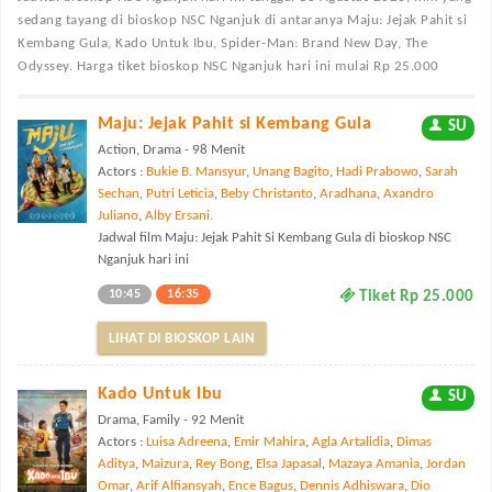
sedang tayang di bioskop NSC Nganjuk di antaranya Maju: Jejak Pahit si
Kembang Gula, Kado Untuk Ibu, Spider-Man: Brand New Day, The
Odyssey. Harga tiket bioskop NSC Nganjuk hari ini mulai Rp 25.000
Maju: Jejak Pahit si Kembang Gula
SU
Action, Drama - 98 Menit
Actors :
Bukie B. Mansyur
,
Unang Bagito
,
Hadi Prabowo
,
Sarah
Sechan
,
Putri Leticia
,
Beby Christanto
,
Aradhana
,
Axandro
Juliano
,
Alby Ersani.
Jadwal film Maju: Jejak Pahit Si Kembang Gula di bioskop NSC
Nganjuk hari ini
10:45
16:35
Tiket Rp 25.000
LIHAT DI BIOSKOP LAIN
Kado Untuk Ibu
SU
Drama, Family - 92 Menit
Actors :
Luisa Adreena
,
Emir Mahira
,
Agla Artalidia
,
Dimas
Aditya
,
Maizura
,
Rey Bong
,
Elsa Japasal
,
Mazaya Amania
,
Jordan
Omar
,
Arif Alfiansyah
,
Ence Bagus
,
Dennis Adhiswara
,
Dio