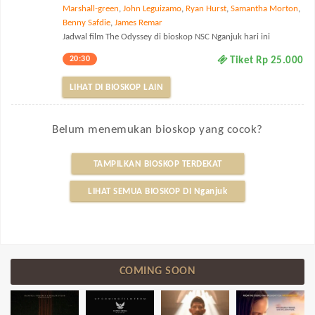
Marshall-green
,
John Leguizamo
,
Ryan Hurst
,
Samantha Morton
,
Benny Safdie
,
James Remar
Jadwal film The Odyssey di bioskop NSC Nganjuk hari ini
20:30
Tiket Rp 25.000
LIHAT DI BIOSKOP LAIN
Belum menemukan bioskop yang cocok?
TAMPILKAN BIOSKOP TERDEKAT
LIHAT SEMUA BIOSKOP DI Nganjuk
COMING SOON