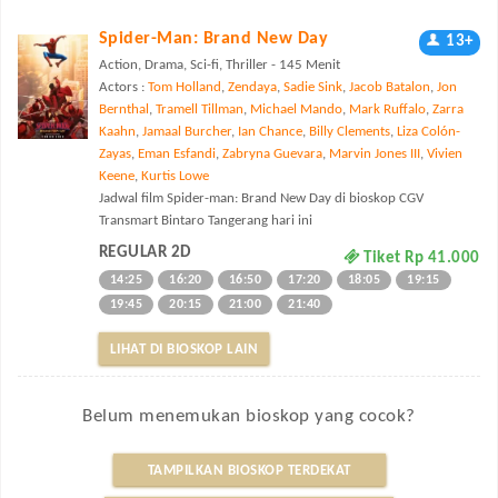
Spider-Man: Brand New Day
13+
Action, Drama, Sci-fi, Thriller - 145 Menit
Actors :
Tom Holland
,
Zendaya
,
Sadie Sink
,
Jacob Batalon
,
Jon
Bernthal
,
Tramell Tillman
,
Michael Mando
,
Mark Ruffalo
,
Zarra
Kaahn
,
Jamaal Burcher
,
Ian Chance
,
Billy Clements
,
Liza Colón-
Zayas
,
Eman Esfandi
,
Zabryna Guevara
,
Marvin Jones III
,
Vivien
Keene
,
Kurtis Lowe
Jadwal film Spider-man: Brand New Day di bioskop CGV
Transmart Bintaro Tangerang hari ini
REGULAR 2D
Tiket Rp 41.000
14:25
16:20
16:50
17:20
18:05
19:15
19:45
20:15
21:00
21:40
LIHAT DI BIOSKOP LAIN
Belum menemukan bioskop yang cocok?
TAMPILKAN BIOSKOP TERDEKAT