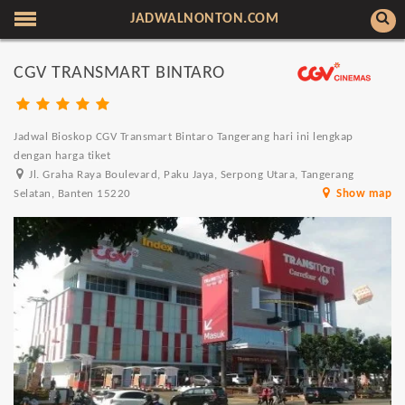
JADWALNONTON.COM
CGV TRANSMART BINTARO
Jadwal Bioskop CGV Transmart Bintaro Tangerang hari ini lengkap
dengan harga tiket
Jl. Graha Raya Boulevard, Paku Jaya, Serpong Utara, Tangerang
Selatan, Banten 15220
Show map