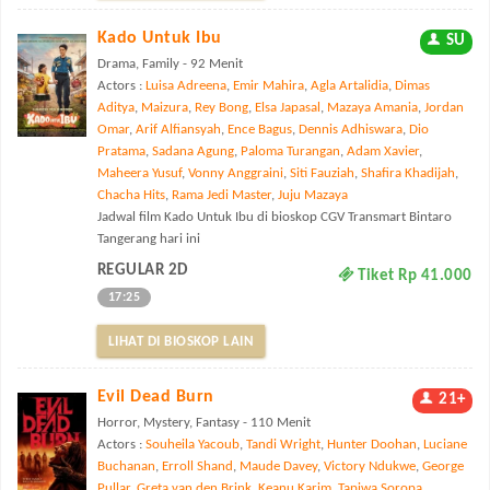
Kado Untuk Ibu
SU
Drama, Family - 92 Menit
Actors :
Luisa Adreena
,
Emir Mahira
,
Agla Artalidia
,
Dimas
Aditya
,
Maizura
,
Rey Bong
,
Elsa Japasal
,
Mazaya Amania
,
Jordan
Omar
,
Arif Alfiansyah
,
Ence Bagus
,
Dennis Adhiswara
,
Dio
Pratama
,
Sadana Agung
,
Paloma Turangan
,
Adam Xavier
,
Maheera Yusuf
,
Vonny Anggraini
,
Siti Fauziah
,
Shafira Khadijah
,
Chacha Hits
,
Rama Jedi Master
,
Juju Mazaya
Jadwal film Kado Untuk Ibu di bioskop CGV Transmart Bintaro
Tangerang hari ini
REGULAR 2D
Tiket Rp 41.000
17:25
LIHAT DI BIOSKOP LAIN
Evil Dead Burn
21+
Horror, Mystery, Fantasy - 110 Menit
Actors :
Souheila Yacoub
,
Tandi Wright
,
Hunter Doohan
,
Luciane
Buchanan
,
Erroll Shand
,
Maude Davey
,
Victory Ndukwe
,
George
Pullar
,
Greta van den Brink
,
Keanu Karim
,
Tapiwa Soropa