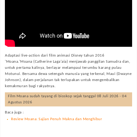
Adaptasi live-action dari film animasi Disney tahun 2016
'Moana.'Moana (Catherine Laga‘aia) menjawab panggilan Samudra dan,
untuk pertama kalinya, berlayar melampaui terumbu karang pulau
Motunui. Bersama dewa setengah manusia yang terkenal, Maui (Dwayne
Johnson), dalam perjalanan tak terlupakan untuk mengembalikan
kemakmuran bagi rakyatnya.
Film
Moana
sudah tayang di bioskop sejak tanggal 08 Juli 2026 - 04
Agustus 2026
Baca juga :
Review Moana: Sajian Penuh Makna dan Menghibur