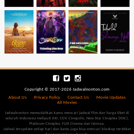
Copyright © 2017-2026 Jadwalnonton.com
About Us
Privacy Policy
Contact Us
Movie Updates
All Movies
Jadwalnonton memudahkan kamu mencari jadwal film dan harga tiket di
seluruh Indonesia meliputi XXI, CGV, Cinepolis, New Star Cineplex (NSC),
Platinum Cineplex, FLIX Cinema dan lainnya.
Jadwal terupdate setiap hari dan kamu juga bisa mencari bioskop terdekat