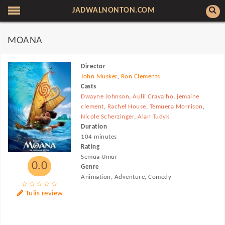
JADWALNONTON.COM
MOANA
Director
John Musker
,
Ron Clements
Casts
Dwayne Johnson
,
Aulii Cravalho
,
jemaine
clement
,
Rachel House
,
Temuera Morrison
,
Nicole Scherzinger
,
Alan Tudyk
Duration
104 minutes
Rating
Semua Umur
0.0
Genre
Animation, Adventure, Comedy
Tulis review