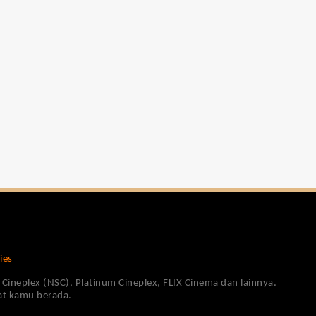
ies
Cineplex (NSC), Platinum Cineplex, FLIX Cinema dan lainnya.
pat kamu berada.