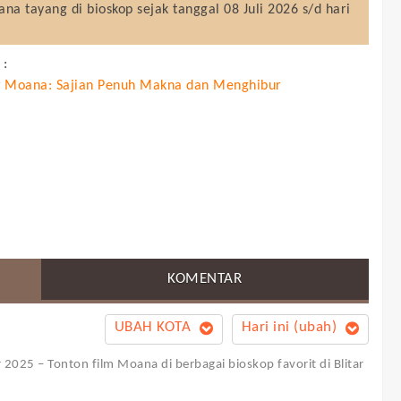
ana
tayang di bioskop sejak tanggal 08 Juli 2026 s/d hari
 :
 Moana: Sajian Penuh Makna dan Menghibur
KOMENTAR
UBAH KOTA
Hari ini (ubah)
r 2025 – Tonton film Moana di berbagai bioskop favorit di Blitar