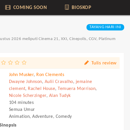
COMING SOON
BIOSKOP
TAYANG HARI INI
Agustus 2026
meliputi Cinema 21, XXI, Cinepolis, CGV, Platinum
Tulis review
John Musker
,
Ron Clements
Dwayne Johnson
,
Aulii Cravalho
,
jemaine
clement
,
Rachel House
,
Temuera Morrison
,
Nicole Scherzinger
,
Alan Tudyk
104 minutes
Semua Umur
Animation, Adventure, Comedy
 Sinopsis