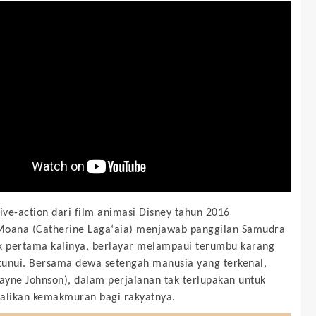
live-action dari film animasi Disney tahun 2016
Moana (Catherine Laga‘aia) menjawab panggilan Samudra
k pertama kalinya, berlayar melampaui terumbu karang
unui. Bersama dewa setengah manusia yang terkenal,
yne Johnson), dalam perjalanan tak terlupakan untuk
likan kemakmuran bagi rakyatnya.