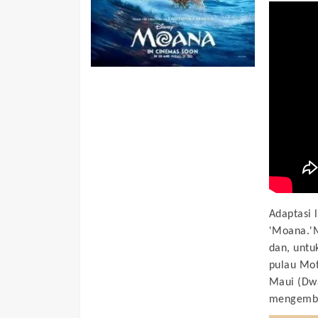
Adaptasi 
'Moana.'
dan, untu
pulau Mot
Maui (Dwa
mengemba