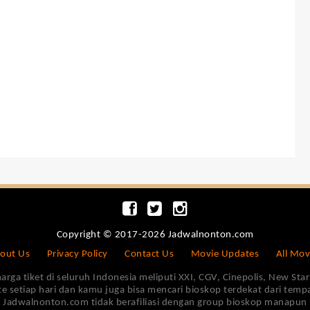
Copyright © 2017-2026 Jadwalnonton.com
out Us
Privacy Policy
Contact Us
Movie Updates
All Mov
 tiket di seluruh Indonesia meliputi XXI, CGV, Cinepolis, New Star 
e setiap hari dan kamu juga bisa mencari bioskop terdekat dari tem
Jadwalnonton.com tidak berafiliasi dengan group bioskop manapun