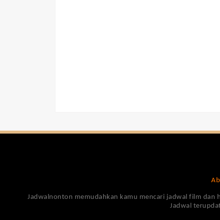
Ab
Jadwalnonton memudahkan kamu mencari jadwal film dan harga
Jadwal terupdat