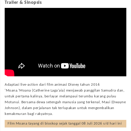
Trailer & Sinopsis
Adaptasi live-action dari film animasi Disney tahun 2016
'Moana.'Moana (Catherine Laga‘aia) menjawab panggilan Samudra dan,
untuk pertama kalinya, berlayar melampaui terumbu karang pulau
Motunui. Bersama dewa setengah manusia yang terkenal, Maui (Dwayne
Johnson), dalam perjalanan tak terlupakan untuk mengembalikan
kemakmuran bagi rakyatnya.
Film
Moana
tayang di bioskop sejak tanggal 08 Juli 2026 s/d hari ini