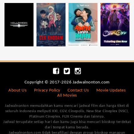
Copyright © 2017-2026 Jadwalnonton.com
About Us
Privacy Policy
Contact Us
Movie Updates
All Movies
Jadwalnonton memudahkan kamu mencari jadwal film dan harga tiket di
seluruh Indonesia meliputi XXI, CGV, Cinepolis, New Star Cineplex (NSC),
Platinum Cineplex, FLIX Cinema dan lainnya.
Jadwal terupdate setiap hari dan kamu juga bisa mencari bioskop terdekat
dari tempat kamu berada.
Jadwalnonton.com tidak berafiliasi dengan group bioskop manapun