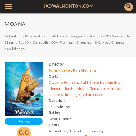
JADWALNONTON.COM
MOANA
Jadwal film Moana di Lombok hari ini tanggal 09 Agustus 2026
meliputi
Cinema 21, XXI, Cinepolis, CGV, Platinum Cineplex, NSC, Kota Cinema
dan lainnya.
Director
John Musker
,
Ron Clements
Casts
Dwayne Johnson
,
Aulii Cravalho
,
jemaine
clement
,
Rachel House
,
Temuera Morrison
,
Nicole Scherzinger
,
Alan Tudyk
Duration
104 minutes
Rating
Semua Umur
Tayang
Genre
Animation, Adventure, Comedy
0.0