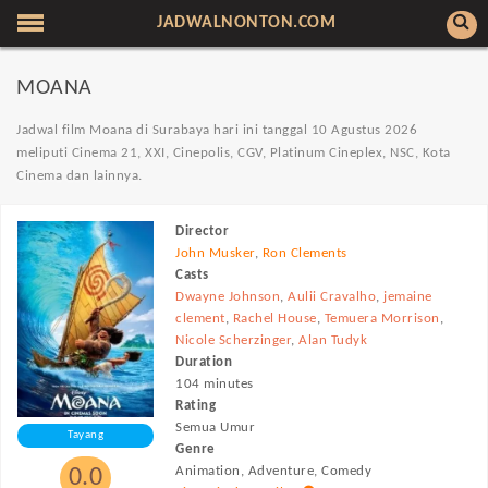
JADWALNONTON.COM
MOANA
Jadwal film Moana di Surabaya hari ini tanggal 10 Agustus 2026
meliputi Cinema 21, XXI, Cinepolis, CGV, Platinum Cineplex, NSC, Kota
Cinema dan lainnya.
Director
John Musker
,
Ron Clements
Casts
Dwayne Johnson
,
Aulii Cravalho
,
jemaine
clement
,
Rachel House
,
Temuera Morrison
,
Nicole Scherzinger
,
Alan Tudyk
Duration
104 minutes
Rating
Semua Umur
Tayang
Genre
Animation, Adventure, Comedy
0.0