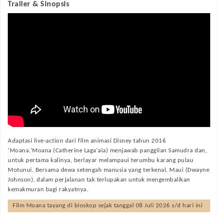
Trailer & Sinopsis
Adaptasi live-action dari film animasi Disney tahun 2016
'Moana.'Moana (Catherine Laga‘aia) menjawab panggilan Samudra dan,
untuk pertama kalinya, berlayar melampaui terumbu karang pulau
Motunui. Bersama dewa setengah manusia yang terkenal, Maui (Dwayne
Johnson), dalam perjalanan tak terlupakan untuk mengembalikan
kemakmuran bagi rakyatnya.
Film
Moana
tayang di bioskop sejak tanggal 08 Juli 2026 s/d hari ini