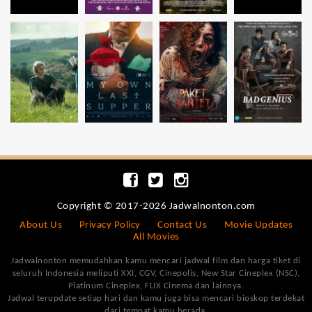
Copyright © 2017-2026 Jadwalnonton.com
About Us
Privacy Policy
Contact Us
Movie Updates
All Movies
Jadwalnonton memudahkan kamu mencari jadwal film dan harga tiket di
seluruh Indonesia meliputi XXI, CGV, Cinepolis, New Star Cineplex (NSC),
Platinum Cineplex, FLIX Cinema dan lainnya.
Jadwal terupdate setiap hari dan kamu juga bisa mencari bioskop terdekat
dari tempat kamu berada.