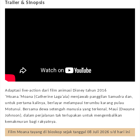
Trailer & Sinopsis
Adaptasi live-action dari film animasi Disney tahun 2016
'Moana.'Moana (Catherine Laga‘aia) menjawab panggilan Samudra dan,
untuk pertama kalinya, berlayar melampaui terumbu karang pulau
Motunui. Bersama dewa setengah manusia yang terkenal, Maui (Dwayne
Johnson), dalam perjalanan tak terlupakan untuk mengembalikan
kemakmuran bagi rakyatnya.
Film
Moana
tayang di bioskop sejak tanggal 08 Juli 2026 s/d hari ini