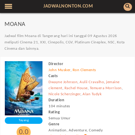
JADWALNONTON.COM
MOANA
Jadwal film Moana di Tangerang hari ini tanggal 09 Agustus 2026
meliputi Cinema 21, XXI, Cinepolis, CGV, Platinum Cineplex, NSC, Kota
Cinema dan lainnya.
Director
John Musker
,
Ron Clements
Casts
Dwayne Johnson
,
Aulii Cravalho
,
jemaine
clement
,
Rachel House
,
Temuera Morrison
,
Nicole Scherzinger
,
Alan Tudyk
Duration
104 minutes
Rating
Semua Umur
Tayang
Genre
Animation, Adventure, Comedy
0.0