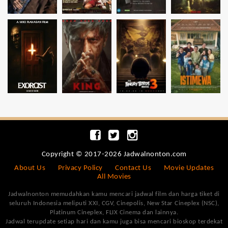
Copyright © 2017-2026 Jadwalnonton.com
About Us
Privacy Policy
Contact Us
Movie Updates
All Movies
Jadwalnonton memudahkan kamu mencari jadwal film dan harga tiket di
seluruh Indonesia meliputi XXI, CGV, Cinepolis, New Star Cineplex (NSC),
Platinum Cineplex, FLIX Cinema dan lainnya.
Jadwal terupdate setiap hari dan kamu juga bisa mencari bioskop terdekat