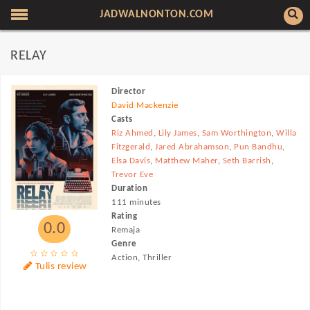
JADWALNONTON.COM
RELAY
Director
David Mackenzie
Casts
Riz Ahmed
,
Lily James
,
Sam Worthington
,
Willa
Fitzgerald
,
Jared Abrahamson
,
Pun Bandhu
,
Elsa Davis
,
Matthew Maher
,
Seth Barrish
,
Trevor Eve
Duration
111 minutes
Rating
0.0
Remaja
Genre
Action, Thriller
Tulis review