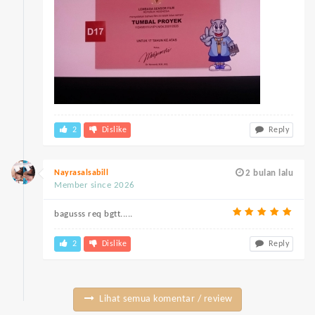
2
Dislike
Reply
Nayrasalsabill
2 bulan lalu
Member since 2026
bagusss req bgtt.....
2
Dislike
Reply
Lihat semua komentar / review