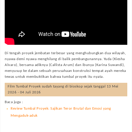
Di tengah proyek jembatan terbesar yang menghubungkan dua wilayah,
nyawa demi nyawa menghilang di balik pembangunannya. Yuda (Kiesha
Alvaro), bersama adiknya (Callista Arum) dan ibunya (Karina Suwandi),
menyusup ke dalam sebuah perusahaan konstruksi tempat ayah mereka
tewas untuk membuktikan bahwa tumbal proyek itu nyata.
Film
Tumbal Proyek
sudah tayang di bioskop sejak tanggal 13 Mei
2026 - 04 Juli 2026
Baca juga :
Review Tumbal Proyek: Sajikan Teror Brutal dan Emosi yang
Mengaduk-aduk