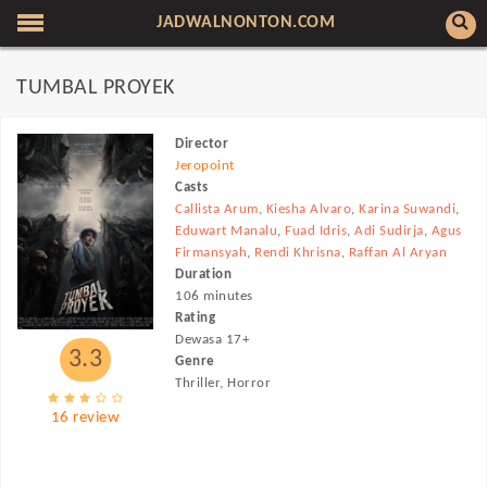
JADWALNONTON.COM
TUMBAL PROYEK
Director
Jeropoint
Casts
Callista Arum
,
Kiesha Alvaro
,
Karina Suwandi
,
Eduwart Manalu
,
Fuad Idris
,
Adi Sudirja
,
Agus
Firmansyah
,
Rendi Khrisna
,
Raffan Al Aryan
Duration
106 minutes
Rating
Dewasa 17+
3.3
Genre
Thriller, Horror
16 review