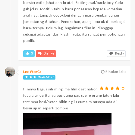
berstereotip jahat dan brutal. Setting asal/backstory Yuda
gak jelas. Motif 5 tahun baru penasaran kepada kematian
ayahnya, tampak cocoklogi dengan masa pembangunan
jembatan yg 6 tahun. Penokohan, apalgi, buruk di berbagai
karakternya. Belum lagi bagaimana film ini dianggap
sebagai adaptasi dari kisah nyata, itu sangat pembohongan
publik.
3
Dislike
Reply
Lee WonGz
2 bulan lalu
MovieAddict
filmnya bagus sih mirip ma film destination
juga alur ceritanya pas cuma pas scene orang jatuh lalu
tertimpa besi/beton bikin ngilu cuma minusnya ada di
kesurupan seperti zombie